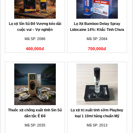
Lọ xịt Sìn Sú Đế Vương kéo dài
Lọ Xịt Bamboo Delay Spray
cuộc vui – Vợ nghiện
Lidocaine 14%: Khắc Tinh Chưa
Đến Chợ Đã Hết Tiền
Mã SP: 2086
Mã SP: 2084
400,000đ
700,000đ
Thuốc xịt chống xuất tinh Sin Sú
Lọ xịt trị xuất tinh sớm Playboy
dân tộc Ê Đê
loại 1 10ml hàng chuẩn Mỹ
Mã SP: 2035
Mã SP: 2013