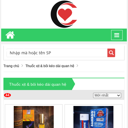
Toggl
navig
TÌM KIẾM
Trang chủ
Thuốc xịt & bôi kéo dài quan hệ
Thuốc xịt & bôi kéo dài quan hệ
44