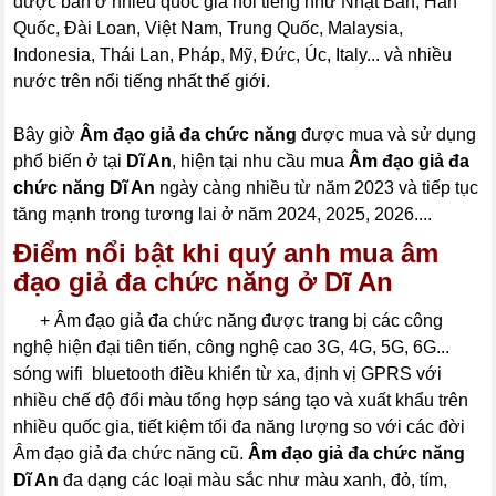
được bán ở nhiều quốc gia nổi tiếng như Nhật Bản, Hàn
Quốc, Đài Loan, Việt Nam, Trung Quốc, Malaysia,
Indonesia, Thái Lan, Pháp, Mỹ, Đức, Úc, Italy... và nhiều
nước trên nổi tiếng nhất thế giới.
Bây giờ
Âm đạo giả đa chức năng
được mua và sử dụng
phổ biến ở tại
Dĩ An
, hiện tại nhu cầu mua
Âm đạo giả đa
chức năng Dĩ An
ngày càng nhiều từ năm 2023 và tiếp tục
tăng mạnh trong tương lai ở năm 2024, 2025, 2026....
Điểm nổi bật khi quý anh mua âm
đạo giả đa chức năng ở Dĩ An
----
+ Âm đạo giả đa chức năng được trang bị các công
nghệ hiện đại tiên tiến, công nghệ cao 3G, 4G, 5G, 6G...
sóng wifi bluetooth điều khiển từ xa, định vị GPRS với
nhiều chế độ đổi màu tổng hợp sáng tạo và xuất khẩu trên
nhiều quốc gia, tiết kiệm tối đa năng lượng so với các đời
Âm đạo giả đa chức năng cũ.
Âm đạo giả đa chức năng
Dĩ An
đa dạng các loại màu sắc như màu xanh, đỏ, tím,