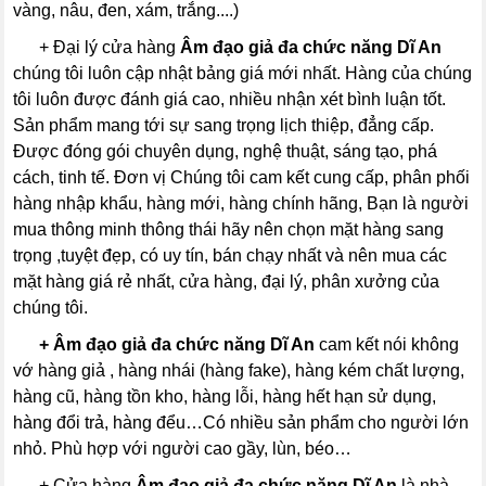
vàng, nâu, đen, xám, trắng....)
----
+ Đại lý cửa hàng
Âm đạo giả đa chức năng Dĩ An
chúng tôi luôn cập nhật bảng giá mới nhất. Hàng của chúng
tôi luôn được đánh giá cao, nhiều nhận xét bình luận tốt.
Sản phẩm mang tới sự sang trọng lịch thiệp, đẳng cấp.
Được đóng gói chuyên dụng, nghệ thuật, sáng tạo, phá
cách, tinh tế. Đơn vị Chúng tôi cam kết cung cấp, phân phối
hàng nhập khẩu, hàng mới, hàng chính hãng, Bạn là người
mua thông minh thông thái hãy nên chọn mặt hàng sang
trọng ,tuyệt đẹp, có uy tín, bán chạy nhất và nên mua các
mặt hàng giá rẻ nhất, cửa hàng, đại lý, phân xưởng của
chúng tôi.
----
+ Âm đạo giả đa chức năng Dĩ An
cam kết nói không
vớ hàng giả , hàng nhái (hàng fake), hàng kém chất lượng,
hàng cũ, hàng tồn kho, hàng lỗi, hàng hết hạn sử dụng,
hàng đổi trả, hàng đểu…Có nhiều sản phẩm cho người lớn
nhỏ. Phù hợp với người cao gầy, lùn, béo…
----
+ Cửa hàng
Âm đạo giả đa chức năng Dĩ An
là nhà