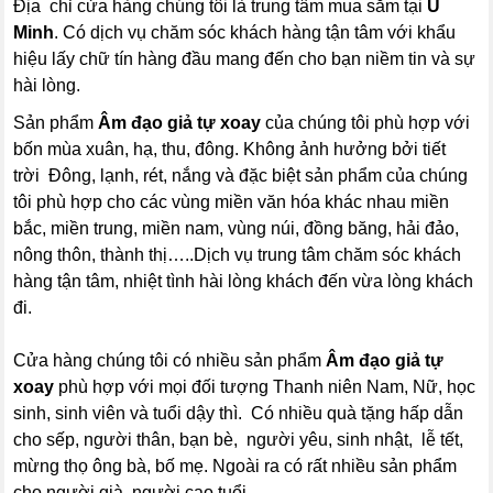
Địa chỉ cửa hàng chúng tôi là trung tâm mua sắm tại
U
Minh
. Có dịch vụ chăm sóc khách hàng tận tâm với khẩu
hiệu lấy chữ tín hàng đầu mang đến cho bạn niềm tin và sự
hài lòng.
Sản phẩm
Âm đạo giả tự xoay
của chúng tôi phù hợp với
bốn mùa xuân, hạ, thu, đông. Không ảnh hưởng bởi tiết
trời Đông, lạnh, rét, nắng và đặc biệt sản phẩm của chúng
tôi phù hợp cho các vùng miền văn hóa khác nhau miền
bắc, miền trung, miền nam, vùng núi, đồng băng, hải đảo,
nông thôn, thành thị…..Dịch vụ trung tâm chăm sóc khách
hàng tận tâm, nhiệt tình hài lòng khách đến vừa lòng khách
đi.
Cửa hàng chúng tôi có nhiều sản phẩm
Âm đạo giả tự
xoay
phù hợp với mọi đối tượng Thanh niên Nam, Nữ, học
sinh, sinh viên và tuổi dậy thì. Có nhiều quà tặng hấp dẫn
cho sếp, người thân, bạn bè, người yêu, sinh nhật, lễ tết,
mừng thọ ông bà, bố mẹ. Ngoài ra có rất nhiều sản phẩm
cho người già, người cao tuổi.