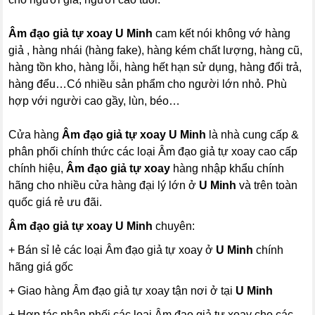
Âm đạo giả tự xoay U Minh
cam kết nói không vớ hàng
giả , hàng nhái (hàng fake), hàng kém chất lượng, hàng cũ,
hàng tồn kho, hàng lỗi, hàng hết hạn sử dụng, hàng đổi trả,
hàng đểu…Có nhiều sản phẩm cho người lớn nhỏ. Phù
hợp với người cao gầy, lùn, béo…
Cửa hàng
Âm đạo giả tự xoay U Minh
là nhà cung cấp &
phân phối chính thức các loại Âm đạo giả tự xoay cao cấp
chính hiệu,
Âm đạo giả tự xoay
hàng nhập khẩu chính
hãng cho nhiều cửa hàng đại lý lớn ở
U Minh
và trên toàn
quốc giá rẻ ưu đãi.
Âm đạo giả tự xoay U Minh
chuyên:
+ Bán sỉ lẻ các loại Âm đạo giả tự xoay ở
U Minh
chính
hãng giá gốc
+ Giao hàng Âm đạo giả tự xoay tận nơi ở tại
U Minh
+ Hợp tác phân phối các loại Âm đạo giả tự xoay cho các