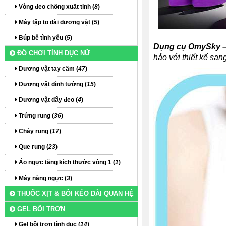
Vòng đeo chống xuất tinh (
8
)
Máy tập to dài dương vật (
5
)
Búp bê tình yêu (
5
)
Dụng cụ OmySky – 
ĐỒ CHƠI TÌNH DỤC NỮ
hảo với thiết kế sa
Dương vật tay cầm (
47
)
Dương vật dính tường (
15
)
Dương vật dây đeo (
4
)
Trứng rung (
36
)
Chày rung (
17
)
Que rung (
23
)
Áo ngực tăng kích thước vòng 1 (
1
)
Máy nâng ngực (
3
)
THUỐC XỊT & BÔI KÉO DÀI QUAN HỆ
GEL BÔI TRƠN
Gel bôi trơn tình dục (
14
)