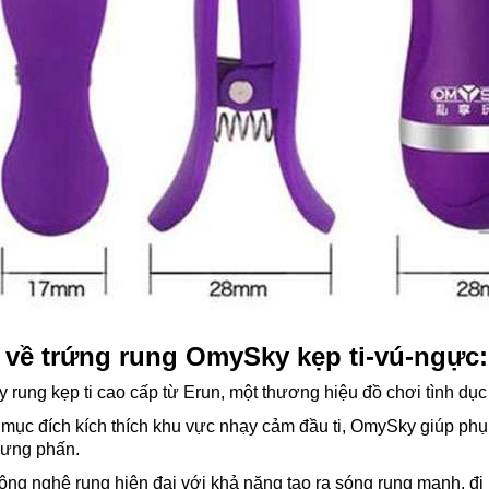
u về trứng rung OmySky kẹp ti-vú-ngực:
rung kẹp ti cao cấp từ Erun, một thương hiệu đồ chơi tình dục 
mục đích kích thích khu vực nhạy cảm đầu ti, OmySky giúp phụ
hưng phấn.
ông nghệ rung hiện đại với khả năng tạo ra sóng rung mạnh, đi 