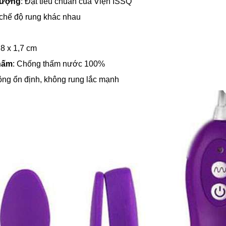
lượng
: Đạt tiêu chuẩn của Viện ISSQ
 chế độ rung khác nhau
2,8 x 1,7 cm
hấm
: Chống thấm nước 100%
ộng ổn định, không rung lắc mạnh