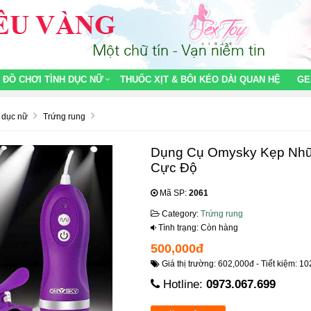
ĐỒ CHƠI TÌNH DỤC NỮ
THUỐC XỊT & BÔI KÉO DÀI QUAN HỆ
GE
h dục nữ
Trứng rung
Dụng Cụ Omysky Kẹp Nhũ
Cực Độ
Mã SP:
2061
Category:
Trứng rung
Tình trạng: Còn hàng
500,000đ
Giá thị trường: 602,000đ - Tiết kiệm: 10
Hotline:
0973.067.699