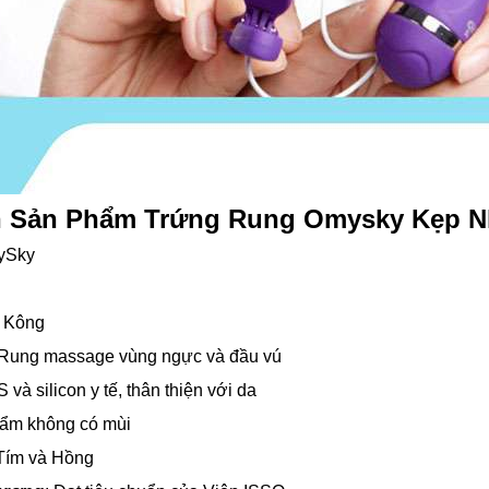
in Sản Phẩm Trứng Rung Omysky Kẹp 
ySky
g Kông
 Rung massage vùng ngực và đầu vú
và silicon y tế, thân thiện với da
hẩm không có mùi
 Tím và Hồng