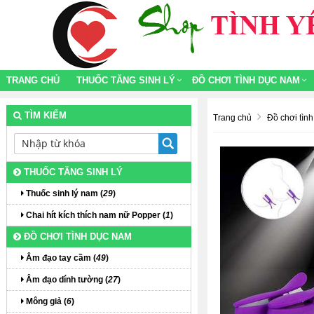
TRANG CHỦ
THUỐC TĂNG SINH LÝ
ĐỒ CHƠI TÌNH DỤC NAM
TÌM KIẾM
Trang chủ
Đồ chơi tìn
THUỐC TĂNG SINH LÝ
Thuốc sinh lý nam (
29
)
Chai hít kích thích nam nữ Popper (
1
)
ĐỒ CHƠI TÌNH DỤC NAM
Âm đạo tay cầm (
49
)
Âm đạo dính tường (
27
)
Mông giả (
6
)