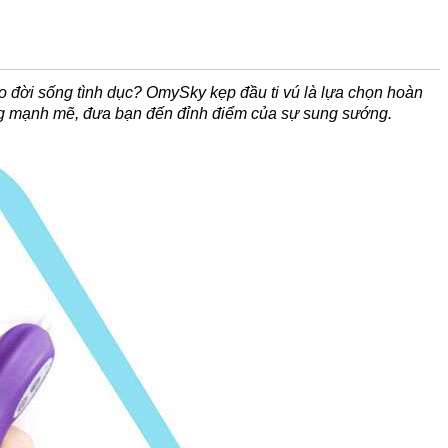
 đời sống tình dục? OmySky kẹp đầu ti vú là lựa chọn hoàn
ộng mạnh mẽ, đưa bạn đến đỉnh điểm của sự sung sướng.