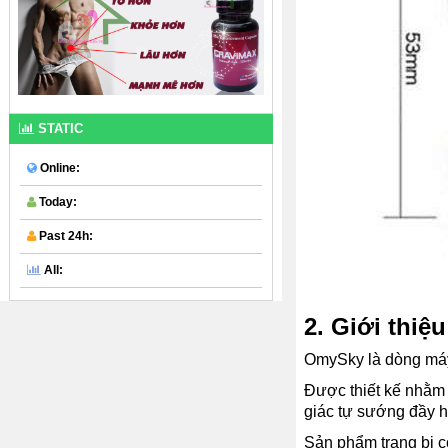
STATIC
Online:
Today:
Past 24h:
All:
2. Giới thiệ
OmySky là dòng máy 
Được thiết kế nhằm 
giác tự sướng đầy 
Sản phẩm trang bị c