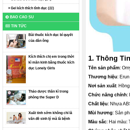
Gel kích thích tình dục (
11
)
BAO CAO SU
TIN TỨC
Bài thuốc kích dục bí quyết
của đàn ông
1. Thông T
Kích thích chị em trong thời
kì mãn kinh bằng thuốc kích
Tên sản phẩm
: Om
dục Lonely Girls
Thương hiệu
: Erun
Nơi sản xuất
: Hồn
Thảo dược thần kì trong
Chức năng chính
:
phòng the Super D
Chất liệu
: Nhựa ABS 
Mùi hương
: Sản p
Xuất tinh sớm không chỉ là
vấn đề sinh lý mà là bệnh
Màu sắc
: Hai màu: