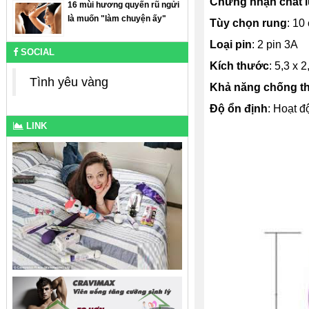
Chứng nhận chất 
16 mùi hương quyến rũ ngửi
là muốn "làm chuyện ấy"
Tùy chọn rung
: 10
Loại pin
: 2 pin 3A
SOCIAL
Kích thước
: 5,3 x 
Tình yêu vàng
Khả năng chống t
Độ ổn định
: Hoạt đ
LINK