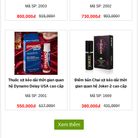
Đức
Mã SP: 2003
Mã SP: 2002
800,000đ
919,000₫
730,000đ
903,000₫
Thuốc xịt kéo dài thời gian quan
Điểm bán Chai xịt kéo dài thời
hệ Dynamo Delay USA cao cấp
gian quan hệ Joker-2 cao cấp
nhập khẩu chính hãng
Mã SP: 2001
Mã SP: 1669
550,000đ
617,000₫
380,000đ
431,000₫
Xem thêm