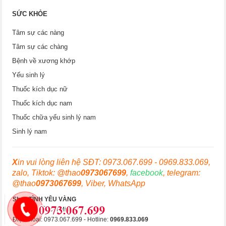
SỨC KHỎE
Tâm sự các nàng
Tâm sự các chàng
Bệnh về xương khớp
Yếu sinh lý
Thuốc kích dục nữ
Thuốc kích dục nam
Thuốc chữa yếu sinh lý nam
Sinh lý nam
X
in vui lòng liên hệ SĐT: 0973.067.699 - 0969.833.069,
zalo, Tiktok: @thao
0973067699
,
facebook
, telegram:
@thao
0973067699
, Viber, WhatsApp
Shop TÌNH YÊU VÀNG
Hà Nội & Hồ Chí Minh
Điện thoại: 0973.067.699 - Hotline:
0969.833.069