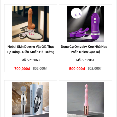
Nobel Skin Dương Vật Giả Thụt
Dụng Cụ Omysky Kẹp Nhũ Hoa –
Tự Động - Điều Khiển Hít Tường
Phấn Khích Cực Độ
Mã SP: 2063
Mã SP: 2061
700,000đ
853,000₫
500,000đ
602,000₫