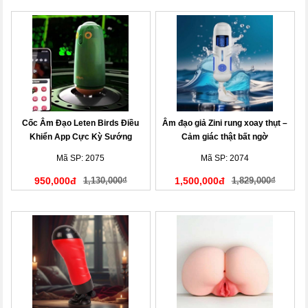
Cốc Âm Đạo Leten Birds Điều
Âm đạo giả Zini rung xoay thụt –
Khiển App Cực Kỳ Sướng
Cảm giác thật bất ngờ
Mã SP: 2075
Mã SP: 2074
950,000đ
1,130,000₫
1,500,000đ
1,829,000₫