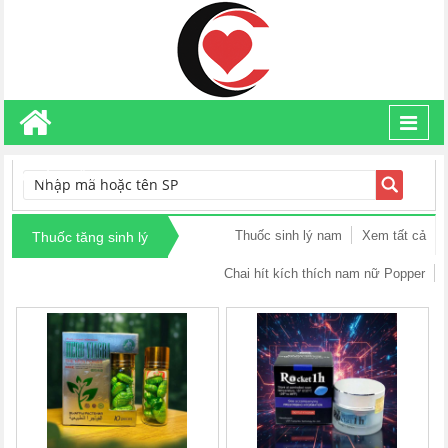
Toggl
navig
TÌM KIẾM
Thuốc sinh lý nam
Xem tất cả
Thuốc tăng sinh lý
Chai hít kích thích nam nữ Popper