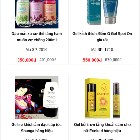
Dầu mát xa cơ thể tăng ham
Gel kích thích điểm G Gel Spot On
muốn vợ chồng 200ml
giá tốt
Mã SP: 2016
Mã SP: 1710
350,000đ
401,000₫
550,000đ
670,000₫
Gel se khích âm đạo cấp tốc
Gel bôi trơn tăng khoái cảm cho
Shunga hàng hiệu
nữ Excited hàng hiệu