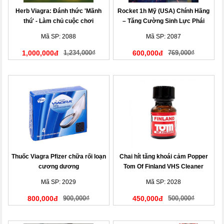
Herb Viagra: Đánh thức 'Mãnh
Rocket 1h Mỹ (USA) Chính Hãng
thú' - Làm chủ cuộc chơi
– Tăng Cường Sinh Lực Phái
Mạnh Tức Thì
Mã SP: 2088
Mã SP: 2087
1,000,000đ
1,234,000₫
600,000đ
769,000₫
Thuốc Viagra Pfizer chữa rối loạn
Chai hít tăng khoái cảm Popper
cương dương
Tom Of Finland VHS Cleaner
Mã SP: 2029
Mã SP: 2028
800,000đ
900,000₫
450,000đ
500,000₫