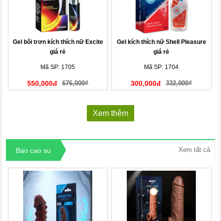
Gel bôi trơn kích thích nữ Excite
Gel kích thích nữ Shell Pleasure
giá rẻ
giá rẻ
Mã SP: 1705
Mã SP: 1704
550,000đ
676,000₫
300,000đ
332,000₫
Xem thêm
Xem tất cả
Bao cao su