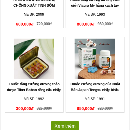
CHỐNG XUẤT TINH SỚM
giới Viagra Mỹ hàng xách tay
MENPRO USA CAO CẤP
Mã SP: 2009
Mã SP: 1993
600,000đ
720,000₫
800,000đ
930,000₫
Thuốc tăng cường dương thảo
Thuốc cường dương của Nhật
dược Tibet Babao rồng nâu nhập
Bản Japan Tengsu nhập khẩu
khẩu
chính hãng
Mã SP: 1992
Mã SP: 1991
300,000đ
326,000₫
650,000đ
720,000₫
Xem thêm