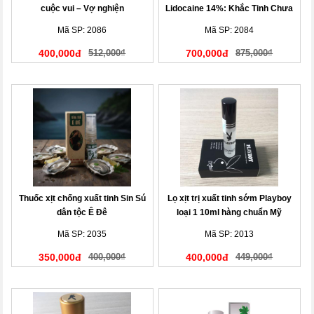
cuộc vui – Vợ nghiện
Lidocaine 14%: Khắc Tinh Chưa
Đến Chợ Đã Hết Tiền
Mã SP: 2086
Mã SP: 2084
400,000đ
512,000₫
700,000đ
875,000₫
Thuốc xịt chống xuất tinh Sin Sú
Lọ xịt trị xuất tinh sớm Playboy
dân tộc Ê Đê
loại 1 10ml hàng chuẩn Mỹ
Mã SP: 2035
Mã SP: 2013
350,000đ
400,000₫
400,000đ
449,000₫