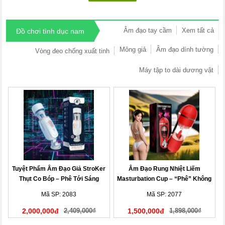
Âm đạo tay cầm
Xem tất cả
Đồ chơi tình dục nam
Mông giả
Âm đạo dính tường
Vòng đeo chống xuất tinh
Máy tập to dài dương vật
Tuyệt Phẩm Âm Đạo Giả StroKer
Âm Đạo Rung Nhiệt Liếm
Thụt Co Bóp – Phê Tới Sáng
Masturbation Cup – “Phê” Không
Tưởng
Mã SP: 2083
Mã SP: 2077
2,000,000đ
2,409,000₫
1,500,000đ
1,898,000₫