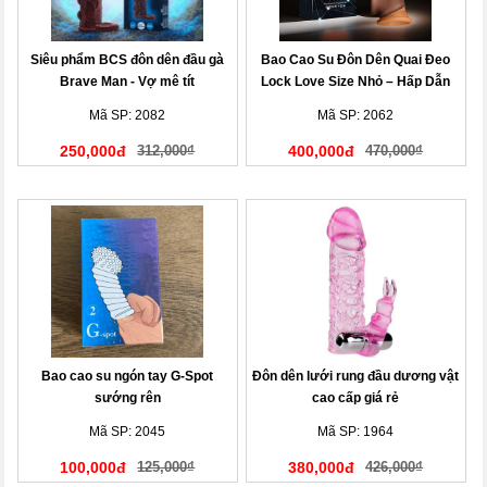
Siêu phẩm BCS đôn dên đầu gà
Bao Cao Su Đôn Dên Quai Đeo
Brave Man - Vợ mê tít
Lock Love Size Nhỏ – Hấp Dẫn
Cuộc Yêu
Mã SP: 2082
Mã SP: 2062
250,000đ
312,000₫
400,000đ
470,000₫
Bao cao su ngón tay G-Spot
Đôn dên lưới rung đầu dương vật
sướng rên
cao cấp giá rẻ
Mã SP: 2045
Mã SP: 1964
100,000đ
125,000₫
380,000đ
426,000₫