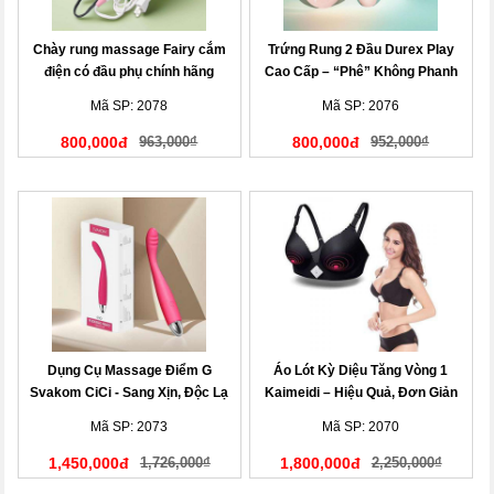
Chày rung massage Fairy cắm
Trứng Rung 2 Đầu Durex Play
điện có đầu phụ chính hãng
Cao Cấp – “Phê” Không Phanh
Mã SP: 2078
Mã SP: 2076
800,000đ
963,000₫
800,000đ
952,000₫
Dụng Cụ Massage Điểm G
Áo Lót Kỳ Diệu Tăng Vòng 1
Svakom CiCi - Sang Xịn, Độc Lạ
Kaimeidi – Hiệu Quả, Đơn Giản
Mã SP: 2073
Mã SP: 2070
1,450,000đ
1,726,000₫
1,800,000đ
2,250,000₫