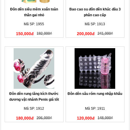
Đôn dên siêu mềm xoắn toàn
Bao cao su đôn dên khúc đầu 3
thân gai nhỏ
phân cao cấp
Mã SP: 1955
Mã SP: 1913
150,000đ
192,000₫
200,000đ
241,000₫
Đôn dên rung tăng kích thước
Đôn dên sâu róm rung nhập khẩu
dương vật nhánh Penis giá tốt
Mã SP: 1912
Mã SP: 1911
180,000đ
206,000₫
120,000đ
148,000₫