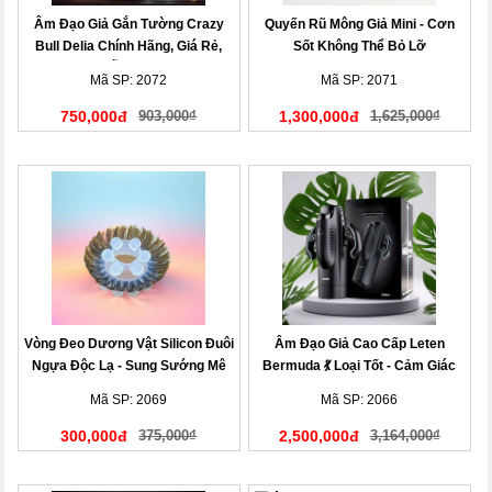
Âm Đạo Giả Gắn Tường Crazy
Quyến Rũ Mông Giả Mini - Cơn
Bull Delia Chính Hãng, Giá Rẻ,
Sốt Không Thể Bỏ Lỡ
Mẫu Mới!
Mã SP: 2072
Mã SP: 2071
750,000đ
903,000₫
1,300,000đ
1,625,000₫
Vòng Đeo Dương Vật Silicon Đuôi
Âm Đạo Giả Cao Cấp Leten
Ngựa Độc Lạ - Sung Sướng Mê
Bermuda 💃 Loại Tốt - Cảm Giác
Ly
Cực Đã
Mã SP: 2069
Mã SP: 2066
300,000đ
375,000₫
2,500,000đ
3,164,000₫