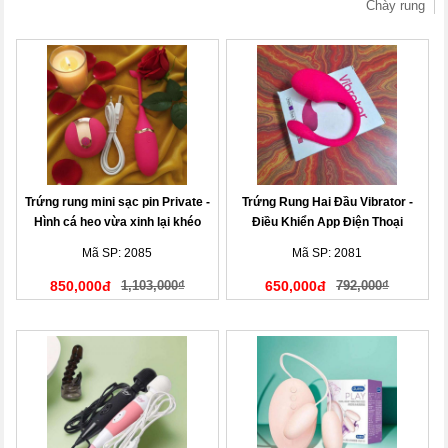
Chày rung
Trứng rung mini sạc pin Private -
Trứng Rung Hai Đầu Vibrator -
Hình cá heo vừa xinh lại khéo
Điều Khiển App Điện Thoại
Mã SP: 2085
Mã SP: 2081
850,000đ
1,103,000₫
650,000đ
792,000₫