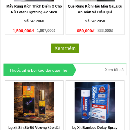
Máy Rung Kích Thích Điểm G Cho
Que Rung Kích Hậu Môn GaLaKu
Nữ Leten Lightning AV Stick
An Toàn Và Hiệu Quả
Mã SP: 2060
Mã SP: 2058
1,500,000đ
1,807,000₫
650,000đ
833,000₫
Xem thêm
Xem tất cả
Thuốc xịt & bôi kéo dài quan hệ
Lọ xịt Sìn Sú Đế Vương kéo dài
Lọ Xịt Bamboo Delay Spray