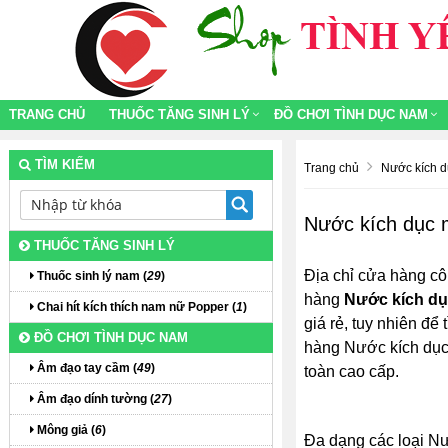
TRANG CHỦ
THUỐC TĂNG SINH LÝ
ĐỒ CHƠI TÌNH DỤC NAM
TÌM KIẾM
Trang chủ
Nước kích d
Nước kích dục m
THUỐC TĂNG SINH LÝ
Địa chỉ cửa hàng cô
Thuốc sinh lý nam (
29
)
hàng
Nước kích dụ
Chai hít kích thích nam nữ Popper (
1
)
giá rẻ, tuy nhiên để
ĐỒ CHƠI TÌNH DỤC NAM
hàng Nước kích dục
Âm đạo tay cầm (
49
)
toàn cao cấp.
Âm đạo dính tường (
27
)
Mông giả (
6
)
Đa dạng các loại Nư