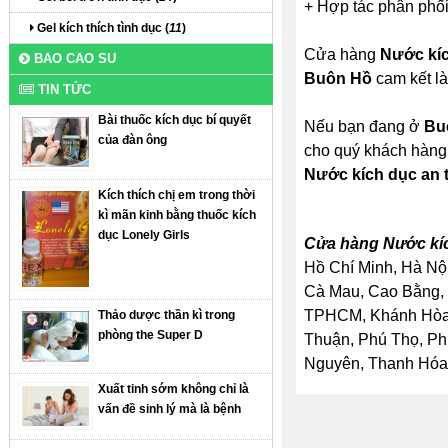
+ Hợp tác phân phối
Gel kích thích tình dục (
11
)
Cửa hàng
Nước kíc
BAO CAO SU
Buôn Hồ
cam kết là
TIN TỨC
Bài thuốc kích dục bí quyết
Nếu bạn đang ở
Bu
của đàn ông
cho quý khách hàng.
Nước kích dục an 
Kích thích chị em trong thời
kì mãn kinh bằng thuốc kích
dục Lonely Girls
Cửa hàng Nước kíc
Hồ Chí Minh, Hà Nội
Cà Mau, Cao Bằng, 
TPHCM, Khánh Hòa, 
Thảo dược thần kì trong
phòng the Super D
Thuận, Phú Thọ, Ph
Nguyên, Thanh Hóa, 
Xuất tinh sớm không chỉ là
vấn đề sinh lý mà là bệnh