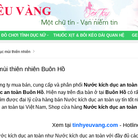
ĐỒ CHƠI TÌNH DỤC NỮ
THUỐC XỊT & BÔI KÉO DÀI QUAN HỆ
GE
ục mùi thiên nhiên
ùi thiên nhiên Buôn Hồ
ng ty mua bán, cung cấp và phân phối
Nước kích dục an toà
c an toàn Buôn Hồ
. Hiện nay trên địa bàn ở tại
Buôn Hồ
có rấ
 tìm được đại lý cửa hàng bán Nước kích dục an toàn uy tín tốt 
 an toàn tại Việt Nam, Shop cửa hàng
Nước kích dục an toà
Xem tại
tinhyeuvang.com
- Hotli
ớc kích dục an toàn như Nước kích dục an toàn với đầy đủ các 