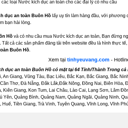
 các loại Nước kích dục an toàn cho các đại lý có nhu cầu
h dục an toàn Buôn Hồ
lấy uy tín làm hàng đầu, với phương 
m bạn hài lòng.
ôn Hồ
và có nhu cầu mua Nước kích dục an toàn, Bạn đừng ngại
 Tất cả các sản phẩm đăng tải trên website đều là hình thực t
toàn Buôn Hồ
.
Xem tại
tinhyeuvang.com
- Hotli
h dục an toàn Buôn Hồ có mặt tại 64 Tỉnh/Thành Trong cả
, An Giang, Vũng Tàu, Bạc Liêu, Bắc Kạn, Bắc Giang, Bắc Nin
Cần Thơ, Đà Nẵng, Đắk Lắk,Đắk Nông, Đồng Nai, Biên Hòa, Đồ
Kiên Giang, Kon Tum, Lai Châu, Lào Cai, Lạng Sơn, Lâm Đồng
ú Yên, Quảng Bình, Quảng Nam, Quảng Ngãi, Quảng Ninh, Quảng
Huế, Tiền Giang, Trà Vinh, Tuyên Quang, Vĩnh Long, Vĩnh Phúc