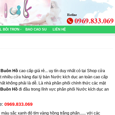
L BÔI TRƠN
BAO CAO SU
LIÊN HỆ
n Buôn Hồ
cao cấp giá rẻ... uy tín duy nhất có tại Shop cửa
t nhiều cửa hàng đại lý bán Nước kích dục an toàn cao cấp
nhất không phải là dễ. Là nhà phân phối chính thức các mặt
n Buôn Hồ
đi đầu trong lĩnh vực phân phối Nước kích dục an
ne:
0969.833.069
màu sắc xanh đỏ tím vàng hồng trắng phấn...... với các