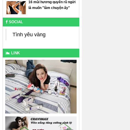
16 mùi hương quyến rũ ngửi
là muốn "làm chuyện ấy"
SOCIAL
Tình yêu vàng
LINK