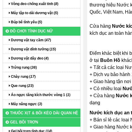
Vòng đeo chống xuất tinh (
8
)
thương hiệu Nước kíc
Quốc, Việt Nam, Hàn 
Máy tập to dài dương vật (
5
)
Búp bê tình yêu (
5
)
Cửa hàng
Nước kíc
ĐỒ CHƠI TÌNH DỤC NỮ
kích dục an toàn hà
Dương vật tay cầm (
47
)
Dương vật dính tường (
15
)
Điểm khác biệt khi 
Dương vật dây đeo (
4
)
ở tại
Buôn Hồ
khách
+ Tất cả các loại N
Trứng rung (
36
)
+ Dịch vụ bảo hành 
Chày rung (
17
)
+ Giao hàng tận nơi
Que rung (
23
)
+ Có nhiều loại
Nướ
Áo ngực tăng kích thước vòng 1 (
1
)
+ Cửa hàng
Nước k
dạng
Máy nâng ngực (
3
)
Nước kích dục an
THUỐC XỊT & BÔI KÉO DÀI QUAN HỆ
+ Bán sỉ lẻ các loạ
GEL BÔI TRƠN
+ Giao hàng Nước kí
Gel bôi trơn tình dục (
14
)