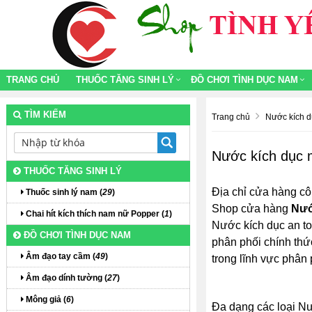
TRANG CHỦ
THUỐC TĂNG SINH LÝ
ĐỒ CHƠI TÌNH DỤC NAM
TÌM KIẾM
Trang chủ
Nước kích d
Nước kích dục 
THUỐC TĂNG SINH LÝ
Địa chỉ cửa hàng cô
Thuốc sinh lý nam (
29
)
Shop cửa hàng
Nướ
Chai hít kích thích nam nữ Popper (
1
)
Nước kích dục an toà
ĐỒ CHƠI TÌNH DỤC NAM
phân phối chính thứ
Âm đạo tay cầm (
49
)
trong lĩnh vực phân
Âm đạo dính tường (
27
)
Mông giả (
6
)
Đa dạng các loại Nư