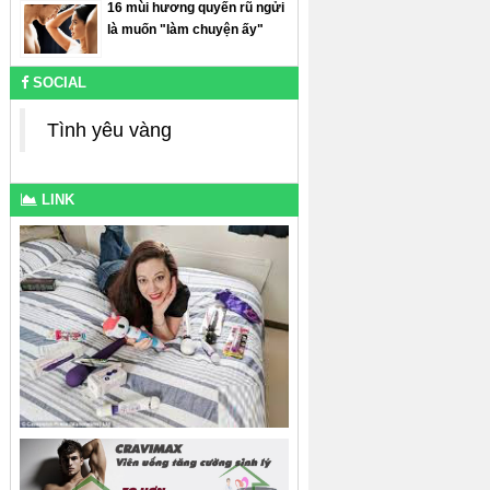
16 mùi hương quyến rũ ngửi
là muốn "làm chuyện ấy"
SOCIAL
Tình yêu vàng
LINK