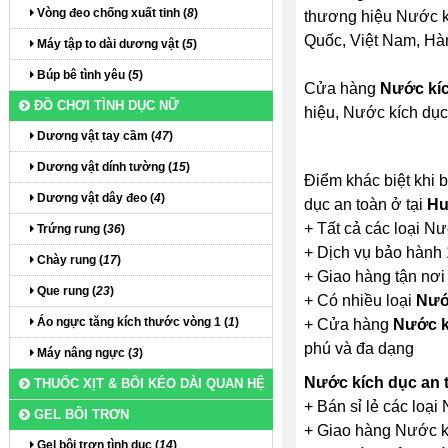
Vòng đeo chống xuất tinh (
8
)
thương hiệu Nước kíc
Quốc, Việt Nam, Hàn 
Máy tập to dài dương vật (
5
)
Búp bê tình yêu (
5
)
Cửa hàng
Nước kíc
ĐỒ CHƠI TÌNH DỤC NỮ
hiệu, Nước kích dục
Dương vật tay cầm (
47
)
Dương vật dính tường (
15
)
Điểm khác biệt khi 
Dương vật dây đeo (
4
)
dục an toàn ở tại
Hu
+ Tất cả các loại N
Trứng rung (
36
)
+ Dịch vụ bảo hành 
Chày rung (
17
)
+ Giao hàng tận nơi
Que rung (
23
)
+ Có nhiều loại
Nướ
Áo ngực tăng kích thước vòng 1 (
1
)
+ Cửa hàng
Nước k
phú và đa dạng
Máy nâng ngực (
3
)
Nước kích dục an
THUỐC XỊT & BÔI KÉO DÀI QUAN HỆ
+ Bán sỉ lẻ các loạ
GEL BÔI TRƠN
+ Giao hàng Nước kí
Gel bôi trơn tình dục (
14
)