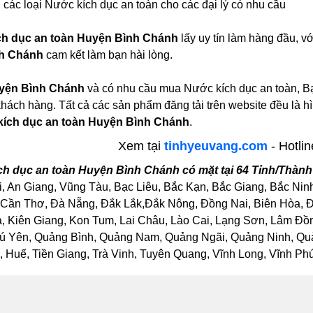
 các loại Nước kích dục an toàn cho các đại lý có nhu cầu
h dục an toàn Huyện Bình Chánh
lấy uy tín làm hàng đầu, 
nh Chánh
cam kết làm bạn hài lòng.
yện Bình Chánh
và có nhu cầu mua Nước kích dục an toàn, Bạ
 khách hàng. Tất cả các sản phẩm đăng tải trên website đều là 
ích dục an toàn Huyện Bình Chánh
.
Xem tại
tinhyeuvang.com
- Hotli
h dục an toàn Huyện Bình Chánh có mặt tại 64 Tỉnh/Thàn
, An Giang, Vũng Tàu, Bạc Liêu, Bắc Kạn, Bắc Giang, Bắc Nin
Cần Thơ, Đà Nẵng, Đắk Lắk,Đắk Nông, Đồng Nai, Biên Hòa, Đồ
Kiên Giang, Kon Tum, Lai Châu, Lào Cai, Lạng Sơn, Lâm Đồng
ú Yên, Quảng Bình, Quảng Nam, Quảng Ngãi, Quảng Ninh, Quảng
Huế, Tiền Giang, Trà Vinh, Tuyên Quang, Vĩnh Long, Vĩnh Phúc