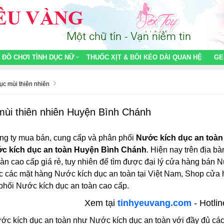
ĐỒ CHƠI TÌNH DỤC NỮ
THUỐC XỊT & BÔI KÉO DÀI QUAN HỆ
GE
ục mùi thiên nhiên
mùi thiên nhiên Huyện Bình Chánh
ng ty mua bán, cung cấp và phân phối
Nước kích dục an toà
c kích dục an toàn Huyện Bình Chánh
. Hiện nay trên địa bà
n cao cấp giá rẻ, tuy nhiên để tìm được đại lý cửa hàng bán Nư
c các mặt hàng Nước kích dục an toàn tại Việt Nam, Shop cửa
 phối Nước kích dục an toàn cao cấp.
Xem tại
tinhyeuvang.com
- Hotli
ớc kích dục an toàn như Nước kích dục an toàn với đầy đủ các 