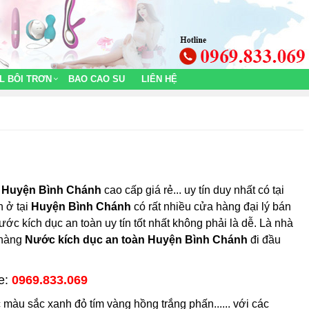
L BÔI TRƠN
BAO CAO SU
LIÊN HỆ
n Huyện Bình Chánh
cao cấp giá rẻ... uy tín duy nhất có tại
n ở tại
Huyện Bình Chánh
có rất nhiều cửa hàng đại lý bán
ớc kích dục an toàn uy tín tốt nhất không phải là dễ. Là nhà
 hàng
Nước kích dục an toàn Huyện Bình Chánh
đi đầu
ne:
0969.833.069
màu sắc xanh đỏ tím vàng hồng trắng phấn...... với các