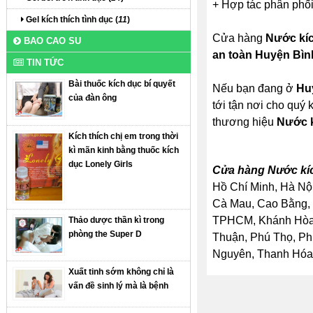
+ Hợp tác phân phối
Gel kích thích tình dục (
11
)
Cửa hàng
Nước kíc
BAO CAO SU
an toàn Huyện Bì
TIN TỨC
Bài thuốc kích dục bí quyết
Nếu bạn đang ở
Hu
của đàn ông
tới tận nơi cho quý
thương hiệu
Nước k
Kích thích chị em trong thời
kì mãn kinh bằng thuốc kích
dục Lonely Girls
Cửa hàng Nước kíc
Hồ Chí Minh, Hà Nội
Cà Mau, Cao Bằng, 
TPHCM, Khánh Hòa, 
Thảo dược thần kì trong
phòng the Super D
Thuận, Phú Thọ, Ph
Nguyên, Thanh Hóa, 
Xuất tinh sớm không chỉ là
vấn đề sinh lý mà là bệnh