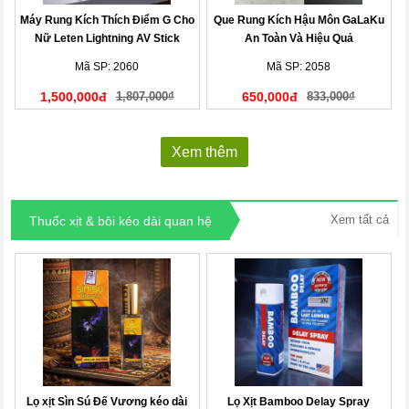
Máy Rung Kích Thích Điểm G Cho
Que Rung Kích Hậu Môn GaLaKu
Nữ Leten Lightning AV Stick
An Toàn Và Hiệu Quả
Mã SP: 2060
Mã SP: 2058
1,500,000đ
1,807,000₫
650,000đ
833,000₫
Xem thêm
Xem tất cả
Thuốc xịt & bôi kéo dài quan hệ
Lọ xịt Sìn Sú Đế Vương kéo dài
Lọ Xịt Bamboo Delay Spray