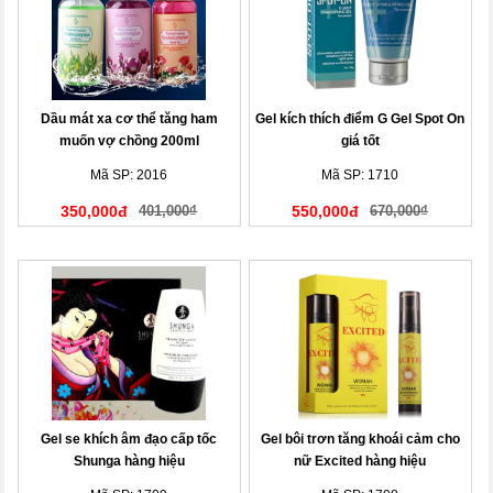
Dầu mát xa cơ thể tăng ham
Gel kích thích điểm G Gel Spot On
muốn vợ chồng 200ml
giá tốt
Mã SP: 2016
Mã SP: 1710
350,000đ
401,000₫
550,000đ
670,000₫
Gel se khích âm đạo cấp tốc
Gel bôi trơn tăng khoái cảm cho
Shunga hàng hiệu
nữ Excited hàng hiệu