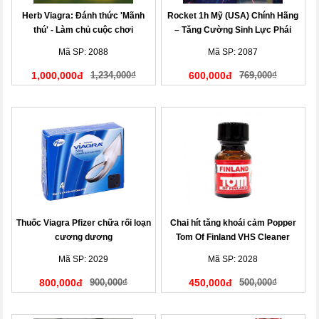
Herb Viagra: Đánh thức 'Mãnh
Rocket 1h Mỹ (USA) Chính Hãng
thú' - Làm chủ cuộc chơi
– Tăng Cường Sinh Lực Phái
Mạnh Tức Thì
Mã SP: 2088
Mã SP: 2087
1,000,000đ
1,234,000₫
600,000đ
769,000₫
Thuốc Viagra Pfizer chữa rối loạn
Chai hít tăng khoái cảm Popper
cương dương
Tom Of Finland VHS Cleaner
Mã SP: 2029
Mã SP: 2028
800,000đ
900,000₫
450,000đ
500,000₫