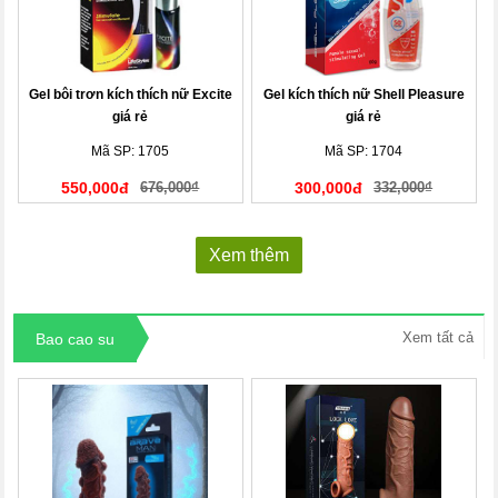
Gel bôi trơn kích thích nữ Excite
Gel kích thích nữ Shell Pleasure
giá rẻ
giá rẻ
Mã SP: 1705
Mã SP: 1704
550,000đ
676,000₫
300,000đ
332,000₫
Xem thêm
Xem tất cả
Bao cao su