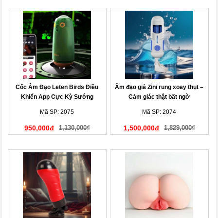
Cốc Âm Đạo Leten Birds Điều
Âm đạo giả Zini rung xoay thụt –
Khiển App Cực Kỳ Sướng
Cảm giác thật bất ngờ
Mã SP: 2075
Mã SP: 2074
950,000đ
1,130,000₫
1,500,000đ
1,829,000₫