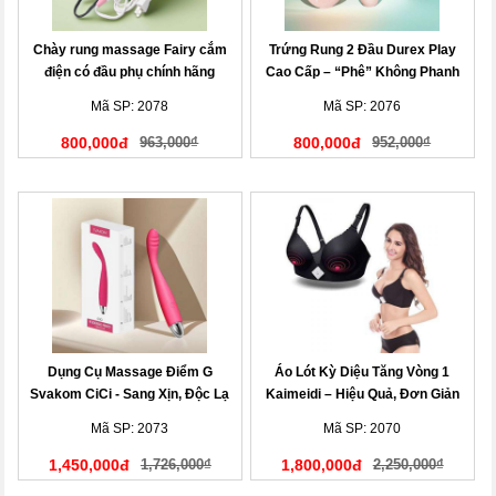
Chày rung massage Fairy cắm
Trứng Rung 2 Đầu Durex Play
điện có đầu phụ chính hãng
Cao Cấp – “Phê” Không Phanh
Mã SP: 2078
Mã SP: 2076
800,000đ
963,000₫
800,000đ
952,000₫
Dụng Cụ Massage Điểm G
Áo Lót Kỳ Diệu Tăng Vòng 1
Svakom CiCi - Sang Xịn, Độc Lạ
Kaimeidi – Hiệu Quả, Đơn Giản
Mã SP: 2073
Mã SP: 2070
1,450,000đ
1,726,000₫
1,800,000đ
2,250,000₫