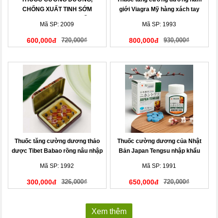
CHỐNG XUẤT TINH SỚM
giới Viagra Mỹ hàng xách tay
MENPRO USA CAO CẤP
Mã SP: 2009
Mã SP: 1993
600,000đ
720,000₫
800,000đ
930,000₫
Thuốc tăng cường dương thảo
Thuốc cường dương của Nhật
dược Tibet Babao rồng nâu nhập
Bản Japan Tengsu nhập khẩu
khẩu
chính hãng
Mã SP: 1992
Mã SP: 1991
300,000đ
326,000₫
650,000đ
720,000₫
Xem thêm