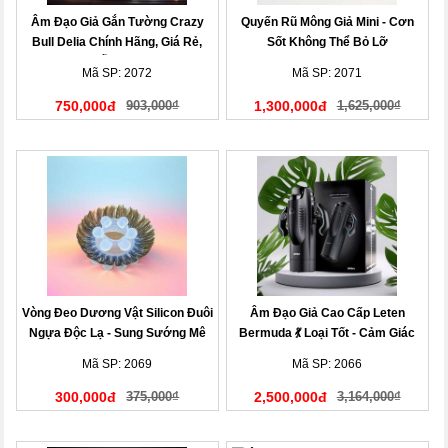
Âm Đạo Giả Gắn Tường Crazy
Quyến Rũ Mông Giả Mini - Cơn
Bull Delia Chính Hãng, Giá Rẻ,
Sốt Không Thể Bỏ Lỡ
Mẫu Mới!
Mã SP: 2072
Mã SP: 2071
750,000đ
903,000₫
1,300,000đ
1,625,000₫
Vòng Đeo Dương Vật Silicon Đuôi
Âm Đạo Giả Cao Cấp Leten
Ngựa Độc Lạ - Sung Sướng Mê
Bermuda 💃 Loại Tốt - Cảm Giác
Ly
Cực Đã
Mã SP: 2069
Mã SP: 2066
300,000đ
375,000₫
2,500,000đ
3,164,000₫