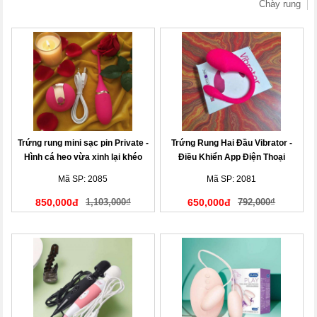
Chày rung
Trứng rung mini sạc pin Private -
Trứng Rung Hai Đầu Vibrator -
Hình cá heo vừa xinh lại khéo
Điều Khiển App Điện Thoại
Mã SP: 2085
Mã SP: 2081
850,000đ
1,103,000₫
650,000đ
792,000₫