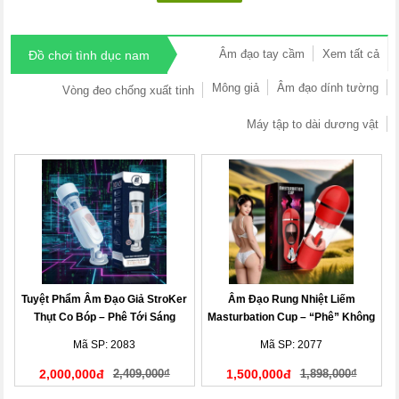
Âm đạo tay cầm
Xem tất cả
Đồ chơi tình dục nam
Mông giả
Âm đạo dính tường
Vòng đeo chống xuất tinh
Máy tập to dài dương vật
Tuyệt Phẩm Âm Đạo Giả StroKer
Âm Đạo Rung Nhiệt Liếm
Thụt Co Bóp – Phê Tới Sáng
Masturbation Cup – “Phê” Không
Tưởng
Mã SP: 2083
Mã SP: 2077
2,000,000đ
2,409,000₫
1,500,000đ
1,898,000₫