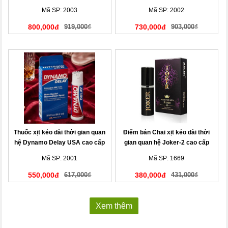
Đức
Mã SP: 2003
Mã SP: 2002
800,000đ
919,000₫
730,000đ
903,000₫
Thuốc xịt kéo dài thời gian quan
Điểm bán Chai xịt kéo dài thời
hệ Dynamo Delay USA cao cấp
gian quan hệ Joker-2 cao cấp
nhập khẩu chính hãng
Mã SP: 2001
Mã SP: 1669
550,000đ
617,000₫
380,000đ
431,000₫
Xem thêm