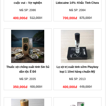
cuộc vui – Vợ nghiện
Lidocaine 14%: Khắc Tinh Chưa
Đến Chợ Đã Hết Tiền
Mã SP: 2086
Mã SP: 2084
400,000đ
512,000₫
700,000đ
875,000₫
Thuốc xịt chống xuất tinh Sin Sú
Lọ xịt trị xuất tinh sớm Playboy
dân tộc Ê Đê
loại 1 10ml hàng chuẩn Mỹ
Mã SP: 2035
Mã SP: 2013
350,000đ
400,000₫
400,000đ
449,000₫