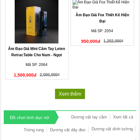
Âm Đạo Giả Fox Thiết Kế Hiện
Đại
Mã SP: 2054
950,000đ
1,202,000₫
Âm Đạo Giả Mini Cầm Tay Leten
RetracTable Cho Nam - Ngọt
Ngào, Độc Lạ!
Mã SP: 2064
1,500,000đ
2,000,000₫
Xem thêm
Dương vật tay cầm
Xem tất cả
Đồ chơi tình dục nữ
Dương vật dính tường
Trứng rung
Dương vật dây đeo