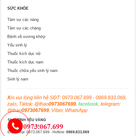
SỨC KHỎE
Tâm sự các nàng
Tâm sự các chàng
Bệnh về xương khớp
Yếu sinh lý
Thuốc kích dục nữ
Thuốc kích dục nam
Thuốc chữa yếu sinh lý nam
Sinh lý nam
X
in vui lòng liên hệ SĐT: 0973.067.699 - 0969.833.069,
zalo, Tiktok: @thao
0973067699
,
facebook
, telegram:
@thao
0973067699
, Viber, WhatsApp
Shop TÌNH YÊU VÀNG
Hà Nội & Hồ Chí Minh
Điện thoại: 0973.067.699 - Hotline:
0969.833.069