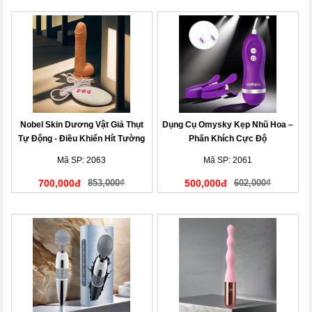
Nobel Skin Dương Vật Giả Thụt
Dụng Cụ Omysky Kẹp Nhũ Hoa –
Tự Động - Điều Khiển Hít Tường
Phấn Khích Cực Độ
Mã SP: 2063
Mã SP: 2061
700,000đ
853,000₫
500,000đ
602,000₫