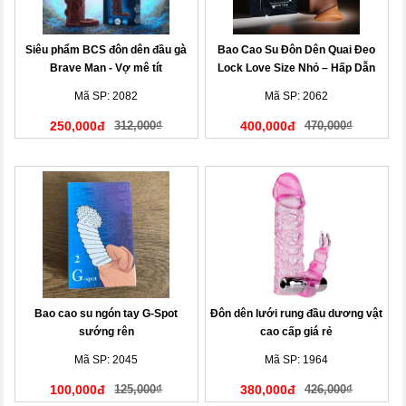
Siêu phẩm BCS đôn dên đầu gà
Bao Cao Su Đôn Dên Quai Đeo
Brave Man - Vợ mê tít
Lock Love Size Nhỏ – Hấp Dẫn
Cuộc Yêu
Mã SP: 2082
Mã SP: 2062
250,000đ
312,000₫
400,000đ
470,000₫
Bao cao su ngón tay G-Spot
Đôn dên lưới rung đầu dương vật
sướng rên
cao cấp giá rẻ
Mã SP: 2045
Mã SP: 1964
100,000đ
125,000₫
380,000đ
426,000₫