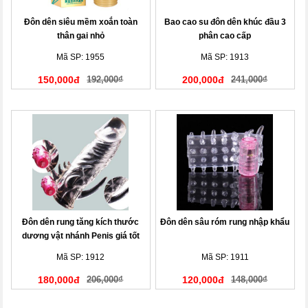
Đôn dên siêu mềm xoắn toàn
Bao cao su đôn dên khúc đầu 3
thân gai nhỏ
phân cao cấp
Mã SP: 1955
Mã SP: 1913
150,000đ
192,000₫
200,000đ
241,000₫
Đôn dên rung tăng kích thước
Đôn dên sâu róm rung nhập khẩu
dương vật nhánh Penis giá tốt
Mã SP: 1912
Mã SP: 1911
180,000đ
206,000₫
120,000đ
148,000₫