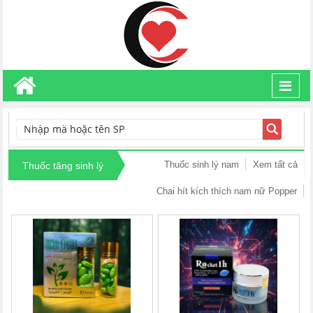
Toggl
navig
TÌM KIẾM
Thuốc sinh lý nam
Xem tất cả
Thuốc tăng sinh lý
Chai hít kích thích nam nữ Popper