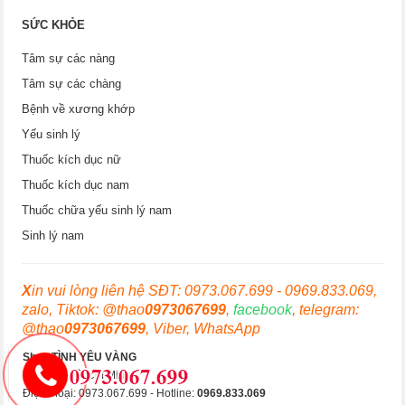
SỨC KHỎE
Tâm sự các nàng
Tâm sự các chàng
Bệnh về xương khớp
Yếu sinh lý
Thuốc kích dục nữ
Thuốc kích dục nam
Thuốc chữa yếu sinh lý nam
Sinh lý nam
X
in vui lòng liên hệ SĐT: 0973.067.699 - 0969.833.069,
zalo, Tiktok: @thao
0973067699
,
facebook
, telegram:
@thao
0973067699
, Viber, WhatsApp
Shop TÌNH YÊU VÀNG
Hà Nội & Hồ Chí Minh
Điện thoại: 0973.067.699 - Hotline:
0969.833.069