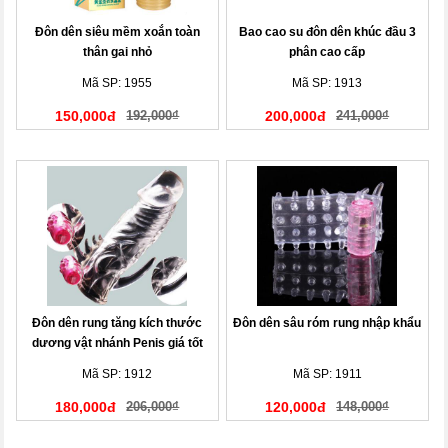
Đôn dên siêu mềm xoắn toàn
Bao cao su đôn dên khúc đầu 3
thân gai nhỏ
phân cao cấp
Mã SP: 1955
Mã SP: 1913
150,000đ
192,000₫
200,000đ
241,000₫
Đôn dên rung tăng kích thước
Đôn dên sâu róm rung nhập khẩu
dương vật nhánh Penis giá tốt
Mã SP: 1912
Mã SP: 1911
180,000đ
206,000₫
120,000đ
148,000₫