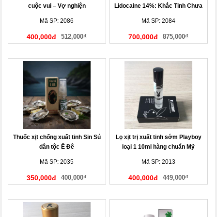
cuộc vui – Vợ nghiện
Lidocaine 14%: Khắc Tinh Chưa
Đến Chợ Đã Hết Tiền
Mã SP: 2086
Mã SP: 2084
400,000đ
512,000₫
700,000đ
875,000₫
Thuốc xịt chống xuất tinh Sin Sú
Lọ xịt trị xuất tinh sớm Playboy
dân tộc Ê Đê
loại 1 10ml hàng chuẩn Mỹ
Mã SP: 2035
Mã SP: 2013
350,000đ
400,000₫
400,000đ
449,000₫