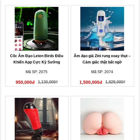
Cốc Âm Đạo Leten Birds Điều
Âm đạo giả Zini rung xoay thụt –
Khiển App Cực Kỳ Sướng
Cảm giác thật bất ngờ
Mã SP: 2075
Mã SP: 2074
950,000đ
1,130,000₫
1,500,000đ
1,829,000₫