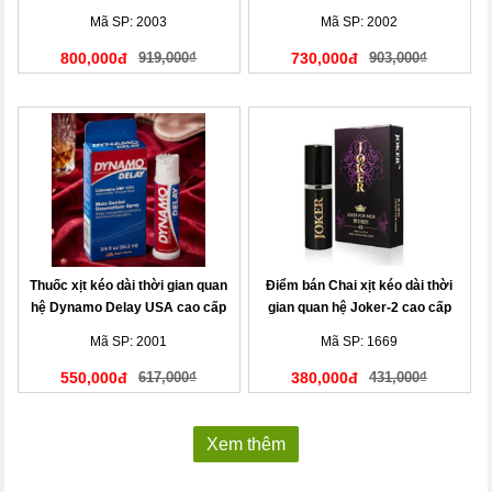
Đức
Mã SP: 2003
Mã SP: 2002
800,000đ
919,000₫
730,000đ
903,000₫
Thuốc xịt kéo dài thời gian quan
Điểm bán Chai xịt kéo dài thời
hệ Dynamo Delay USA cao cấp
gian quan hệ Joker-2 cao cấp
nhập khẩu chính hãng
Mã SP: 2001
Mã SP: 1669
550,000đ
617,000₫
380,000đ
431,000₫
Xem thêm