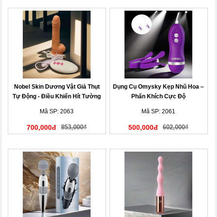
Nobel Skin Dương Vật Giả Thụt
Dụng Cụ Omysky Kẹp Nhũ Hoa –
Tự Động - Điều Khiển Hít Tường
Phấn Khích Cực Độ
Mã SP: 2063
Mã SP: 2061
700,000đ
853,000₫
500,000đ
602,000₫