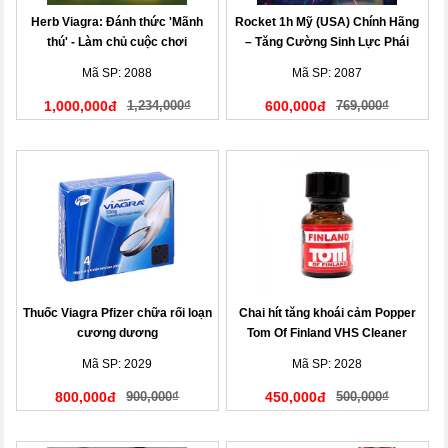
Herb Viagra: Đánh thức 'Mãnh
Rocket 1h Mỹ (USA) Chính Hãng
thú' - Làm chủ cuộc chơi
– Tăng Cường Sinh Lực Phái
Mạnh Tức Thì
Mã SP: 2088
Mã SP: 2087
1,000,000đ
1,234,000₫
600,000đ
769,000₫
Thuốc Viagra Pfizer chữa rối loạn
Chai hít tăng khoái cảm Popper
cương dương
Tom Of Finland VHS Cleaner
Mã SP: 2029
Mã SP: 2028
800,000đ
900,000₫
450,000đ
500,000₫