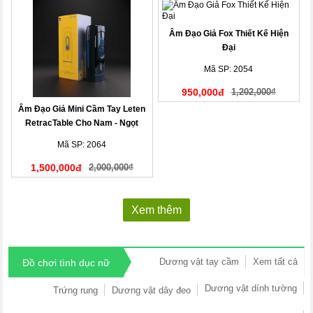
Âm Đạo Giả Fox Thiết Kế Hiện
Đại
Mã SP: 2054
950,000đ
1,202,000₫
Âm Đạo Giả Mini Cầm Tay Leten
RetracTable Cho Nam - Ngọt
Ngào, Độc Lạ!
Mã SP: 2064
1,500,000đ
2,000,000₫
Xem thêm
Dương vật tay cầm
Xem tất cả
Đồ chơi tình dục nữ
Dương vật dính tường
Trứng rung
Dương vật dây đeo