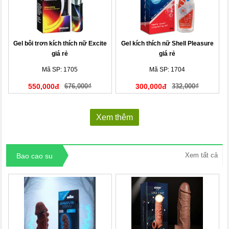
Gel bôi trơn kích thích nữ Excite
Gel kích thích nữ Shell Pleasure
giá rẻ
giá rẻ
Mã SP: 1705
Mã SP: 1704
550,000đ
676,000₫
300,000đ
332,000₫
Xem thêm
Xem tất cả
Bao cao su