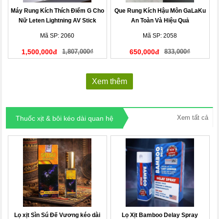
Máy Rung Kích Thích Điểm G Cho
Que Rung Kích Hậu Môn GaLaKu
Nữ Leten Lightning AV Stick
An Toàn Và Hiệu Quả
Mã SP: 2060
Mã SP: 2058
1,500,000đ
1,807,000₫
650,000đ
833,000₫
Xem thêm
Xem tất cả
Thuốc xịt & bôi kéo dài quan hệ
Lọ xịt Sìn Sú Đế Vương kéo dài
Lọ Xịt Bamboo Delay Spray