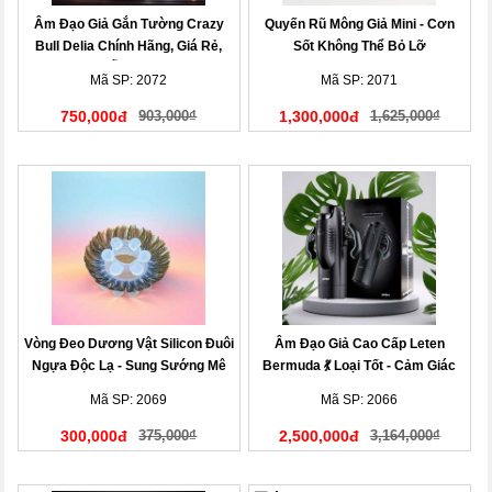
Âm Đạo Giả Gắn Tường Crazy
Quyến Rũ Mông Giả Mini - Cơn
Bull Delia Chính Hãng, Giá Rẻ,
Sốt Không Thể Bỏ Lỡ
Mẫu Mới!
Mã SP: 2072
Mã SP: 2071
750,000đ
903,000₫
1,300,000đ
1,625,000₫
Vòng Đeo Dương Vật Silicon Đuôi
Âm Đạo Giả Cao Cấp Leten
Ngựa Độc Lạ - Sung Sướng Mê
Bermuda 💃 Loại Tốt - Cảm Giác
Ly
Cực Đã
Mã SP: 2069
Mã SP: 2066
300,000đ
375,000₫
2,500,000đ
3,164,000₫