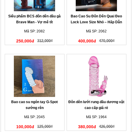
Siêu phẩm BCS đôn dên đầu gà
Bao Cao Su Đôn Dên Quai Đeo
Brave Man - Vợ mê tít
Lock Love Size Nhỏ – Hấp Dẫn
Cuộc Yêu
Mã SP: 2082
Mã SP: 2062
250,000đ
312,000₫
400,000đ
470,000₫
Bao cao su ngón tay G-Spot
Đôn dên lưới rung đầu dương vật
sướng rên
cao cấp giá rẻ
Mã SP: 2045
Mã SP: 1964
100,000đ
125,000₫
380,000đ
426,000₫