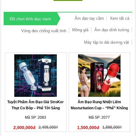
Âm đạo tay cầm
Xem tất cả
Đồ chơi tình dục nam
Mông giả
Âm đạo dính tường
Vòng đeo chống xuất tinh
Máy tập to dài dương vật
Tuyệt Phẩm Âm Đạo Giả StroKer
Âm Đạo Rung Nhiệt Liếm
Thụt Co Bóp – Phê Tới Sáng
Masturbation Cup – “Phê” Không
Tưởng
Mã SP: 2083
Mã SP: 2077
2,000,000đ
2,409,000₫
1,500,000đ
1,898,000₫