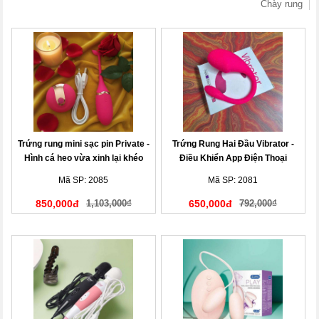
Chày rung
Trứng rung mini sạc pin Private -
Trứng Rung Hai Đầu Vibrator -
Hình cá heo vừa xinh lại khéo
Điều Khiển App Điện Thoại
Mã SP: 2085
Mã SP: 2081
850,000đ
1,103,000₫
650,000đ
792,000₫