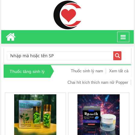
Toggl
navig
TÌM KIẾM
Thuốc sinh lý nam
Xem tất cả
Thuốc tăng sinh lý
Chai hít kích thích nam nữ Popper