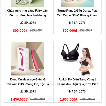
Chày rung massage Fairy cắm
Trứng Rung 2 Đầu Durex Play
điện có đầu phụ chính hãng
Cao Cấp – “Phê” Không Phanh
Mã SP: 2078
Mã SP: 2076
800,000đ
963,000₫
800,000đ
952,000₫
Dụng Cụ Massage Điểm G
Áo Lót Kỳ Diệu Tăng Vòng 1
Svakom CiCi - Sang Xịn, Độc Lạ
Kaimeidi – Hiệu Quả, Đơn Giản
Mã SP: 2073
Mã SP: 2070
1,450,000đ
1,726,000₫
1,800,000đ
2,250,000₫