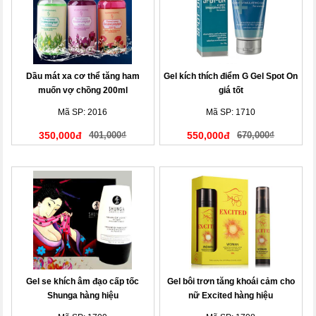
Dầu mát xa cơ thể tăng ham
Gel kích thích điểm G Gel Spot On
muốn vợ chồng 200ml
giá tốt
Mã SP: 2016
Mã SP: 1710
350,000đ
401,000₫
550,000đ
670,000₫
Gel se khích âm đạo cấp tốc
Gel bôi trơn tăng khoái cảm cho
Shunga hàng hiệu
nữ Excited hàng hiệu