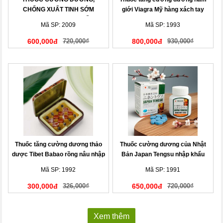
CHỐNG XUẤT TINH SỚM
giới Viagra Mỹ hàng xách tay
MENPRO USA CAO CẤP
Mã SP: 2009
Mã SP: 1993
600,000đ
720,000₫
800,000đ
930,000₫
Thuốc tăng cường dương thảo
Thuốc cường dương của Nhật
dược Tibet Babao rồng nâu nhập
Bản Japan Tengsu nhập khẩu
khẩu
chính hãng
Mã SP: 1992
Mã SP: 1991
300,000đ
326,000₫
650,000đ
720,000₫
Xem thêm