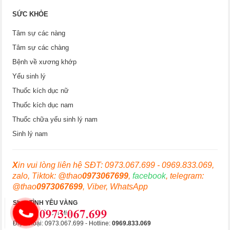
SỨC KHỎE
Tâm sự các nàng
Tâm sự các chàng
Bệnh về xương khớp
Yếu sinh lý
Thuốc kích dục nữ
Thuốc kích dục nam
Thuốc chữa yếu sinh lý nam
Sinh lý nam
X
in vui lòng liên hệ SĐT: 0973.067.699 - 0969.833.069,
zalo, Tiktok: @thao
0973067699
,
facebook
, telegram:
@thao
0973067699
, Viber, WhatsApp
Shop TÌNH YÊU VÀNG
Hà Nội & Hồ Chí Minh
Điện thoại: 0973.067.699 - Hotline:
0969.833.069