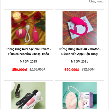
Chày rung
Trứng rung mini sạc pin Private -
Trứng Rung Hai Đầu Vibrator -
Hình cá heo vừa xinh lại khéo
Điều Khiển App Điện Thoại
Mã SP: 2085
Mã SP: 2081
850,000đ
1,103,000₫
650,000đ
792,000₫