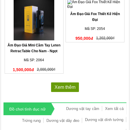
Âm Đạo Giả Fox Thiết Kế Hiện
Đại
Mã SP: 2054
950,000đ
1,202,000₫
Âm Đạo Giả Mini Cầm Tay Leten
RetracTable Cho Nam - Ngọt
Ngào, Độc Lạ!
Mã SP: 2064
1,500,000đ
2,000,000₫
Xem thêm
Dương vật tay cầm
Xem tất cả
Đồ chơi tình dục nữ
Dương vật dính tường
Trứng rung
Dương vật dây đeo