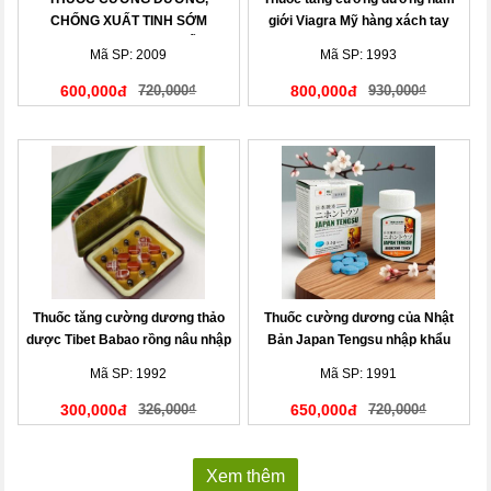
CHỐNG XUẤT TINH SỚM
giới Viagra Mỹ hàng xách tay
MENPRO USA CAO CẤP
Mã SP: 2009
Mã SP: 1993
600,000đ
720,000₫
800,000đ
930,000₫
Thuốc tăng cường dương thảo
Thuốc cường dương của Nhật
dược Tibet Babao rồng nâu nhập
Bản Japan Tengsu nhập khẩu
khẩu
chính hãng
Mã SP: 1992
Mã SP: 1991
300,000đ
326,000₫
650,000đ
720,000₫
Xem thêm