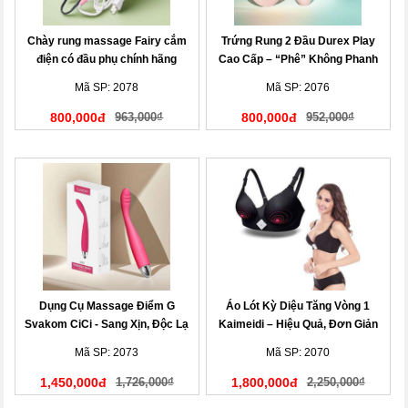
Chày rung massage Fairy cắm
Trứng Rung 2 Đầu Durex Play
điện có đầu phụ chính hãng
Cao Cấp – “Phê” Không Phanh
Mã SP: 2078
Mã SP: 2076
800,000đ
963,000₫
800,000đ
952,000₫
Dụng Cụ Massage Điểm G
Áo Lót Kỳ Diệu Tăng Vòng 1
Svakom CiCi - Sang Xịn, Độc Lạ
Kaimeidi – Hiệu Quả, Đơn Giản
Mã SP: 2073
Mã SP: 2070
1,450,000đ
1,726,000₫
1,800,000đ
2,250,000₫