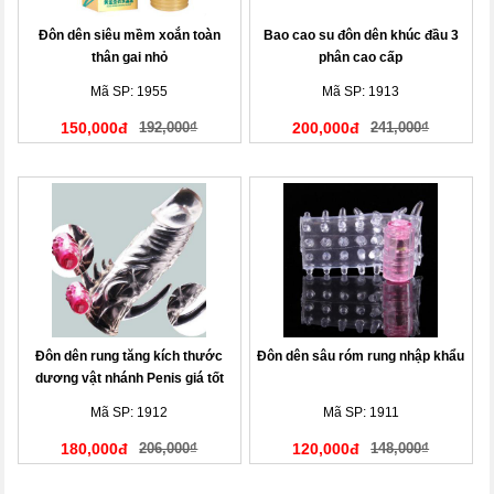
Đôn dên siêu mềm xoắn toàn
Bao cao su đôn dên khúc đầu 3
thân gai nhỏ
phân cao cấp
Mã SP: 1955
Mã SP: 1913
150,000đ
192,000₫
200,000đ
241,000₫
Đôn dên rung tăng kích thước
Đôn dên sâu róm rung nhập khẩu
dương vật nhánh Penis giá tốt
Mã SP: 1912
Mã SP: 1911
180,000đ
206,000₫
120,000đ
148,000₫