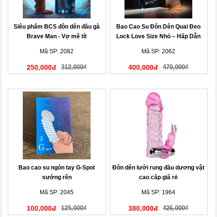
Siêu phẩm BCS đôn dên đầu gà
Bao Cao Su Đôn Dên Quai Đeo
Brave Man - Vợ mê tít
Lock Love Size Nhỏ – Hấp Dẫn
Cuộc Yêu
Mã SP: 2082
Mã SP: 2062
250,000đ
312,000₫
400,000đ
470,000₫
Bao cao su ngón tay G-Spot
Đôn dên lưới rung đầu dương vật
sướng rên
cao cấp giá rẻ
Mã SP: 2045
Mã SP: 1964
100,000đ
125,000₫
380,000đ
426,000₫