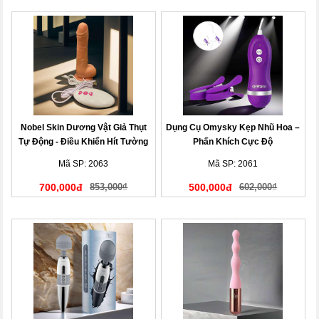
Nobel Skin Dương Vật Giả Thụt
Dụng Cụ Omysky Kẹp Nhũ Hoa –
Tự Động - Điều Khiển Hít Tường
Phấn Khích Cực Độ
Mã SP: 2063
Mã SP: 2061
700,000đ
853,000₫
500,000đ
602,000₫