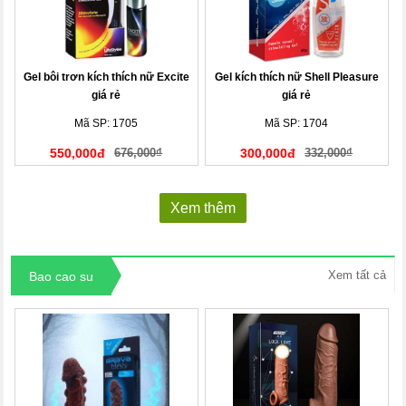
Gel bôi trơn kích thích nữ Excite
Gel kích thích nữ Shell Pleasure
giá rẻ
giá rẻ
Mã SP: 1705
Mã SP: 1704
550,000đ
676,000₫
300,000đ
332,000₫
Xem thêm
Xem tất cả
Bao cao su