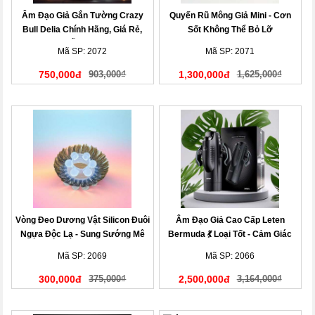
Âm Đạo Giả Gắn Tường Crazy
Quyến Rũ Mông Giả Mini - Cơn
Bull Delia Chính Hãng, Giá Rẻ,
Sốt Không Thể Bỏ Lỡ
Mẫu Mới!
Mã SP: 2072
Mã SP: 2071
750,000đ
903,000₫
1,300,000đ
1,625,000₫
Vòng Đeo Dương Vật Silicon Đuôi
Âm Đạo Giả Cao Cấp Leten
Ngựa Độc Lạ - Sung Sướng Mê
Bermuda 💃 Loại Tốt - Cảm Giác
Ly
Cực Đã
Mã SP: 2069
Mã SP: 2066
300,000đ
375,000₫
2,500,000đ
3,164,000₫