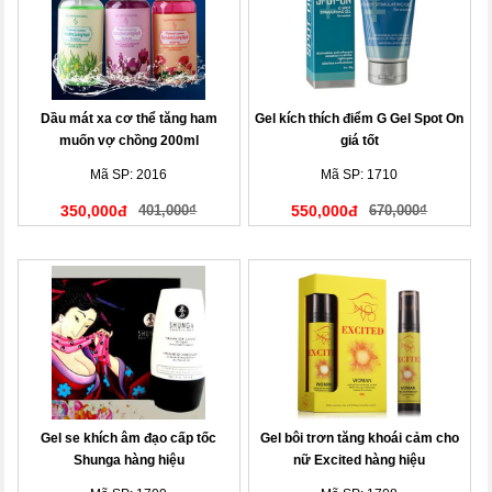
Dầu mát xa cơ thể tăng ham
Gel kích thích điểm G Gel Spot On
muốn vợ chồng 200ml
giá tốt
Mã SP: 2016
Mã SP: 1710
350,000đ
401,000₫
550,000đ
670,000₫
Gel se khích âm đạo cấp tốc
Gel bôi trơn tăng khoái cảm cho
Shunga hàng hiệu
nữ Excited hàng hiệu