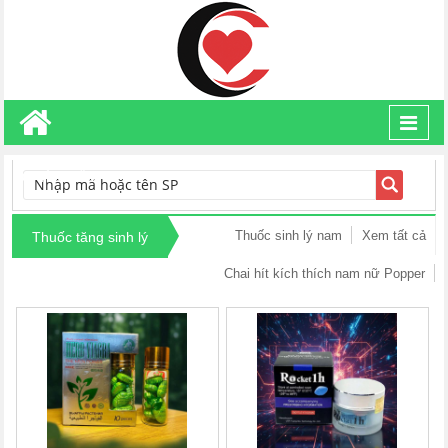
Toggl
navig
TÌM KIẾM
Thuốc sinh lý nam
Xem tất cả
Thuốc tăng sinh lý
Chai hít kích thích nam nữ Popper