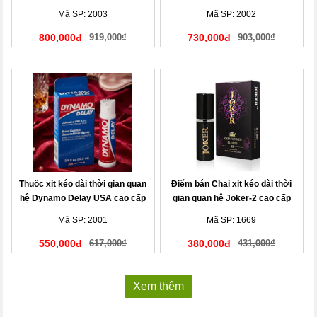
Đức
Mã SP: 2003
Mã SP: 2002
800,000đ
919,000₫
730,000đ
903,000₫
Thuốc xịt kéo dài thời gian quan
Điểm bán Chai xịt kéo dài thời
hệ Dynamo Delay USA cao cấp
gian quan hệ Joker-2 cao cấp
nhập khẩu chính hãng
Mã SP: 2001
Mã SP: 1669
550,000đ
617,000₫
380,000đ
431,000₫
Xem thêm