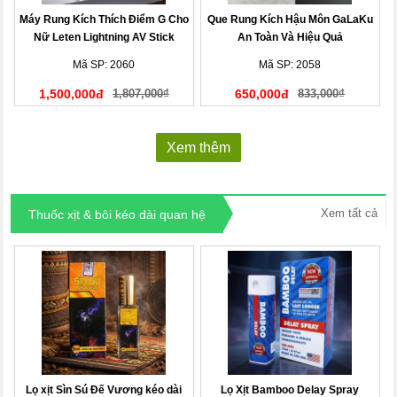
Máy Rung Kích Thích Điểm G Cho
Que Rung Kích Hậu Môn GaLaKu
Nữ Leten Lightning AV Stick
An Toàn Và Hiệu Quả
Mã SP: 2060
Mã SP: 2058
1,500,000đ
1,807,000₫
650,000đ
833,000₫
Xem thêm
Xem tất cả
Thuốc xịt & bôi kéo dài quan hệ
Lọ xịt Sìn Sú Đế Vương kéo dài
Lọ Xịt Bamboo Delay Spray