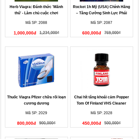
Herb Viagra: Đánh thức 'Mãnh
Rocket 1h Mỹ (USA) Chính Hãng
thú' - Làm chủ cuộc chơi
– Tăng Cường Sinh Lực Phái
Mạnh Tức Thì
Mã SP: 2088
Mã SP: 2087
1,000,000đ
1,234,000₫
600,000đ
769,000₫
Thuốc Viagra Pfizer chữa rối loạn
Chai hít tăng khoái cảm Popper
cương dương
Tom Of Finland VHS Cleaner
Mã SP: 2029
Mã SP: 2028
800,000đ
900,000₫
450,000đ
500,000₫