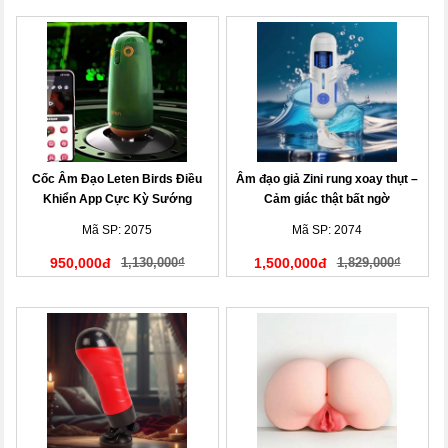
Cốc Âm Đạo Leten Birds Điều
Âm đạo giả Zini rung xoay thụt –
Khiển App Cực Kỳ Sướng
Cảm giác thật bất ngờ
Mã SP: 2075
Mã SP: 2074
950,000đ
1,130,000₫
1,500,000đ
1,829,000₫