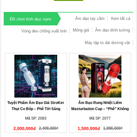
Âm đạo tay cầm
Xem tất cả
Đồ chơi tình dục nam
Mông giả
Âm đạo dính tường
Vòng đeo chống xuất tinh
Máy tập to dài dương vật
Tuyệt Phẩm Âm Đạo Giả StroKer
Âm Đạo Rung Nhiệt Liếm
Thụt Co Bóp – Phê Tới Sáng
Masturbation Cup – “Phê” Không
Tưởng
Mã SP: 2083
Mã SP: 2077
2,000,000đ
2,409,000₫
1,500,000đ
1,898,000₫