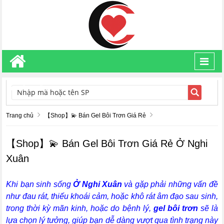
Toggl
navig
TÌM KIẾM
Trang chủ
【Shop】💫 Bán Gel Bôi Trơn Giá Rẻ
【Shop】💫 Bán Gel Bôi Trơn Giá Rẻ Ở Nghi
Xuân
Khi bạn sinh sống
Ở Nghi Xuân
và gặp phải những vấn đề
như đau rát, thiếu khoái cảm, hoặc khô rát âm đạo sau sinh,
trong thời kỳ mãn kinh, hoặc do bệnh lý,
gel bôi trơn
sẽ là
lựa chọn lý tưởng, giúp bạn dễ dàng vượt qua tình trạng này