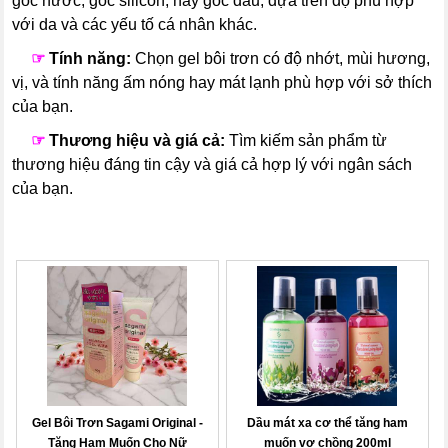
gốc nước, gốc silicon, hay gốc dầu, dựa trên độ phù hợp
với da và các yếu tố cá nhân khác.
---
☞
Tính năng:
Chọn gel bôi trơn có độ nhớt, mùi hương,
vị, và tính năng ấm nóng hay mát lạnh phù hợp với sở thích
của bạn.
---
☞
Thương hiệu và giá cả:
Tìm kiếm sản phẩm từ
thương hiệu đáng tin cậy và giá cả hợp lý với ngân sách
của bạn.
Gel Bôi Trơn Sagami Original -
Dầu mát xa cơ thể tăng ham
Tăng Ham Muốn Cho Nữ
muốn vợ chồng 200ml