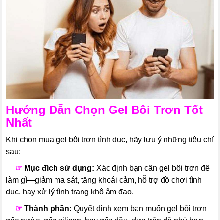
Hướng Dẫn Chọn Gel Bôi Trơn Tốt
Nhất
Khi chọn mua gel bôi trơn tình dục, hãy lưu ý những tiêu chí
sau:
---
☞
Mục đích sử dụng:
Xác định bạn cần gel bôi trơn để
làm gì—giảm ma sát, tăng khoái cảm, hỗ trợ đồ chơi tình
dục, hay xử lý tình trạng khô âm đạo.
---
☞
Thành phần:
Quyết định xem bạn muốn gel bôi trơn