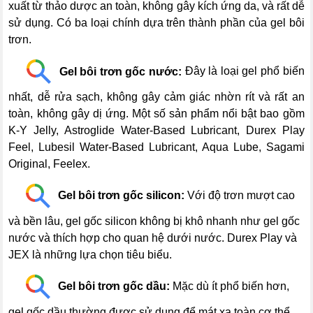
xuất từ thảo dược an toàn, không gây kích ứng da, và rất dễ
sử dụng. Có ba loại chính dựa trên thành phần của gel bôi
trơn.
---
Gel bôi trơn gốc nước:
Đây là loại gel phổ biến
nhất, dễ rửa sạch, không gây cảm giác nhờn rít và rất an
toàn, không gây dị ứng. Một số sản phẩm nổi bật bao gồm
K-Y Jelly, Astroglide Water-Based Lubricant, Durex Play
Feel, Lubesil Water-Based Lubricant, Aqua Lube, Sagami
Original, Feelex.
---
Gel bôi trơn gốc silicon:
Với độ trơn mượt cao
và bền lâu, gel gốc silicon không bị khô nhanh như gel gốc
nước và thích hợp cho quan hệ dưới nước. Durex Play và
JEX là những lựa chọn tiêu biểu.
---
Gel bôi trơn gốc dầu:
Mặc dù ít phổ biến hơn,
gel gốc dầu thường được sử dụng để mát xa toàn cơ thể