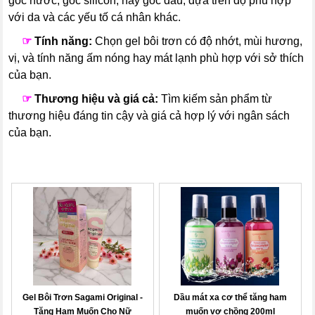
gốc nước, gốc silicon, hay gốc dầu, dựa trên độ phù hợp
với da và các yếu tố cá nhân khác.
---
☞
Tính năng:
Chọn gel bôi trơn có độ nhớt, mùi hương,
vị, và tính năng ấm nóng hay mát lạnh phù hợp với sở thích
của bạn.
---
☞
Thương hiệu và giá cả:
Tìm kiếm sản phẩm từ
thương hiệu đáng tin cậy và giá cả hợp lý với ngân sách
của bạn.
Gel Bôi Trơn Sagami Original -
Dầu mát xa cơ thể tăng ham
Tăng Ham Muốn Cho Nữ
muốn vợ chồng 200ml