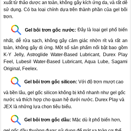
xuất từ thảo dược an toàn, không gây kích ứng da, và rất dễ
sử dụng. Có ba loại chính dựa trên thành phần của gel bôi
trơn.
---
Gel bôi trơn gốc nước:
Đây là loại gel phổ biến
nhất, dễ rửa sạch, không gây cảm giác nhờn rít và rất an
toàn, không gây dị ứng. Một số sản phẩm nổi bật bao gồm
K-Y Jelly, Astroglide Water-Based Lubricant, Durex Play
Feel, Lubesil Water-Based Lubricant, Aqua Lube, Sagami
Original, Feelex.
---
Gel bôi trơn gốc silicon:
Với độ trơn mượt cao
và bền lâu, gel gốc silicon không bị khô nhanh như gel gốc
nước và thích hợp cho quan hệ dưới nước. Durex Play và
JEX là những lựa chọn tiêu biểu.
---
Gel bôi trơn gốc dầu:
Mặc dù ít phổ biến hơn,
gel gốc dầu thường được sử dụng để mát xa toàn cơ thể