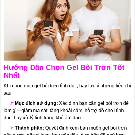
Hướng Dẫn Chọn Gel Bôi Trơn Tốt
Nhất
Khi chọn mua gel bôi trơn tình dục, hãy lưu ý những tiêu chí
sau:
---
☞
Mục đích sử dụng:
Xác định bạn cần gel bôi trơn để
làm gì—giảm ma sát, tăng khoái cảm, hỗ trợ đồ chơi tình
dục, hay xử lý tình trạng khô âm đạo.
---
☞
Thành phần:
Quyết định xem bạn muốn gel bôi trơn