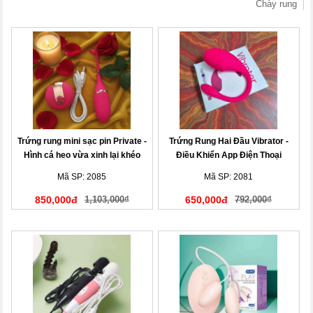
Chày rung
Trứng rung mini sạc pin Private -
Trứng Rung Hai Đầu Vibrator -
Hình cá heo vừa xinh lại khéo
Điều Khiển App Điện Thoại
Mã SP: 2085
Mã SP: 2081
850,000đ
1,103,000₫
650,000đ
792,000₫