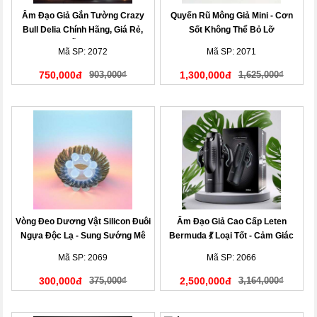
Âm Đạo Giả Gắn Tường Crazy
Quyến Rũ Mông Giả Mini - Cơn
Bull Delia Chính Hãng, Giá Rẻ,
Sốt Không Thể Bỏ Lỡ
Mẫu Mới!
Mã SP: 2072
Mã SP: 2071
750,000đ
903,000₫
1,300,000đ
1,625,000₫
Vòng Đeo Dương Vật Silicon Đuôi
Âm Đạo Giả Cao Cấp Leten
Ngựa Độc Lạ - Sung Sướng Mê
Bermuda 💃 Loại Tốt - Cảm Giác
Ly
Cực Đã
Mã SP: 2069
Mã SP: 2066
300,000đ
375,000₫
2,500,000đ
3,164,000₫