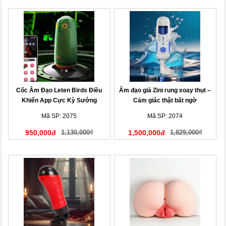
Cốc Âm Đạo Leten Birds Điều
Âm đạo giả Zini rung xoay thụt –
Khiển App Cực Kỳ Sướng
Cảm giác thật bất ngờ
Mã SP: 2075
Mã SP: 2074
950,000đ
1,130,000₫
1,500,000đ
1,829,000₫