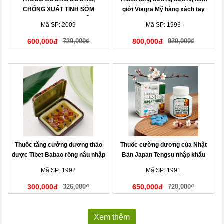
CHỐNG XUẤT TINH SỚM
giới Viagra Mỹ hàng xách tay
MENPRO USA CAO CẤP
Mã SP: 2009
Mã SP: 1993
600,000đ
720,000₫
800,000đ
930,000₫
Thuốc tăng cường dương thảo
Thuốc cường dương của Nhật
dược Tibet Babao rồng nâu nhập
Bản Japan Tengsu nhập khẩu
khẩu
chính hãng
Mã SP: 1992
Mã SP: 1991
300,000đ
326,000₫
650,000đ
720,000₫
Xem thêm