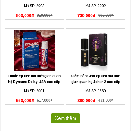
Đức
Mã SP: 2003
Mã SP: 2002
800,000đ
919,000₫
730,000đ
903,000₫
Thuốc xịt kéo dài thời gian quan
Điểm bán Chai xịt kéo dài thời
hệ Dynamo Delay USA cao cấp
gian quan hệ Joker-2 cao cấp
nhập khẩu chính hãng
Mã SP: 2001
Mã SP: 1669
550,000đ
617,000₫
380,000đ
431,000₫
Xem thêm