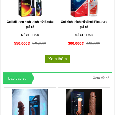
Gel bôi trơn kích thích nữ Excite
Gel kích thích nữ Shell Pleasure
giá rẻ
giá rẻ
Mã SP: 1705
Mã SP: 1704
550,000đ
676,000₫
300,000đ
332,000₫
Xem thêm
Xem tất cả
Bao cao su