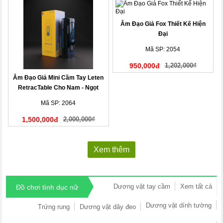
Âm Đạo Giả Fox Thiết Kế Hiện
Đại
Mã SP: 2054
950,000đ
1,202,000₫
Âm Đạo Giả Mini Cầm Tay Leten
RetracTable Cho Nam - Ngọt
Ngào, Độc Lạ!
Mã SP: 2064
1,500,000đ
2,000,000₫
Xem thêm
Dương vật tay cầm
Xem tất cả
Đồ chơi tình dục nữ
Dương vật dính tường
Trứng rung
Dương vật dây đeo