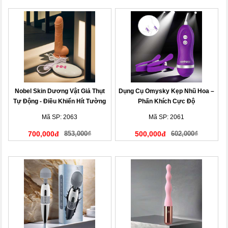
Nobel Skin Dương Vật Giả Thụt
Dụng Cụ Omysky Kẹp Nhũ Hoa –
Tự Động - Điều Khiển Hít Tường
Phấn Khích Cực Độ
Mã SP: 2063
Mã SP: 2061
700,000đ
853,000₫
500,000đ
602,000₫