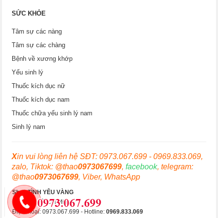
SỨC KHỎE
Tâm sự các nàng
Tâm sự các chàng
Bệnh về xương khớp
Yếu sinh lý
Thuốc kích dục nữ
Thuốc kích dục nam
Thuốc chữa yếu sinh lý nam
Sinh lý nam
X
in vui lòng liên hệ SĐT: 0973.067.699 - 0969.833.069,
zalo, Tiktok: @thao
0973067699
,
facebook
, telegram:
@thao
0973067699
, Viber, WhatsApp
Shop TÌNH YÊU VÀNG
Hà Nội & Hồ Chí Minh
Điện thoại: 0973.067.699 - Hotline:
0969.833.069