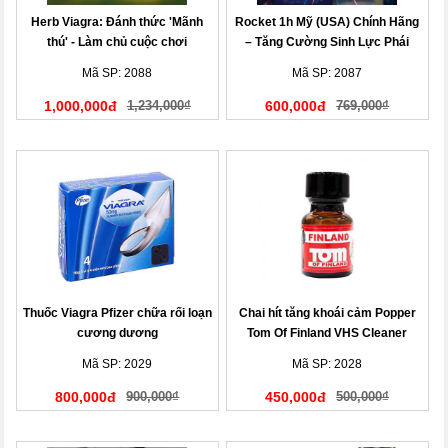
Herb Viagra: Đánh thức 'Mãnh
Rocket 1h Mỹ (USA) Chính Hãng
thú' - Làm chủ cuộc chơi
– Tăng Cường Sinh Lực Phái
Mạnh Tức Thì
Mã SP: 2088
Mã SP: 2087
1,000,000đ
1,234,000₫
600,000đ
769,000₫
Thuốc Viagra Pfizer chữa rối loạn
Chai hít tăng khoái cảm Popper
cương dương
Tom Of Finland VHS Cleaner
Mã SP: 2029
Mã SP: 2028
800,000đ
900,000₫
450,000đ
500,000₫