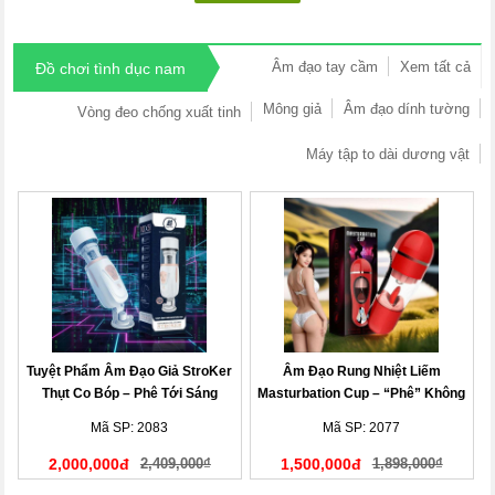
Âm đạo tay cầm
Xem tất cả
Đồ chơi tình dục nam
Mông giả
Âm đạo dính tường
Vòng đeo chống xuất tinh
Máy tập to dài dương vật
Tuyệt Phẩm Âm Đạo Giả StroKer
Âm Đạo Rung Nhiệt Liếm
Thụt Co Bóp – Phê Tới Sáng
Masturbation Cup – “Phê” Không
Tưởng
Mã SP: 2083
Mã SP: 2077
2,000,000đ
2,409,000₫
1,500,000đ
1,898,000₫