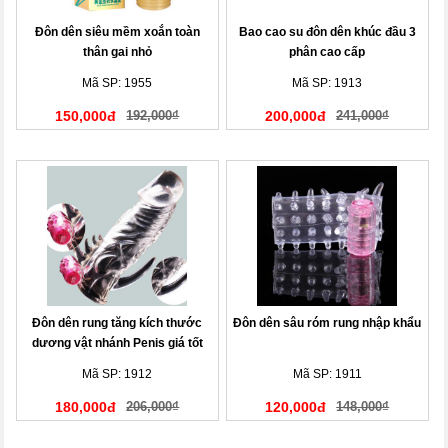
Đôn dên siêu mềm xoắn toàn
Bao cao su đôn dên khúc đầu 3
thân gai nhỏ
phân cao cấp
Mã SP: 1955
Mã SP: 1913
150,000đ
192,000₫
200,000đ
241,000₫
Đôn dên rung tăng kích thước
Đôn dên sâu róm rung nhập khẩu
dương vật nhánh Penis giá tốt
Mã SP: 1912
Mã SP: 1911
180,000đ
206,000₫
120,000đ
148,000₫