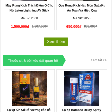
Máy Rung Kích Thích Điểm G Cho
Que Rung Kích Hậu Môn GaLaKu
Nữ Leten Lightning AV Stick
An Toàn Và Hiệu Quả
Mã SP: 2060
Mã SP: 2058
1,500,000đ
1,807,000₫
650,000đ
833,000₫
Xem thêm
Xem tất cả
Thuốc xịt & bôi kéo dài quan hệ
Lọ xịt Sìn Sú Đế Vương kéo dài
Lọ Xịt Bamboo Delay Spray