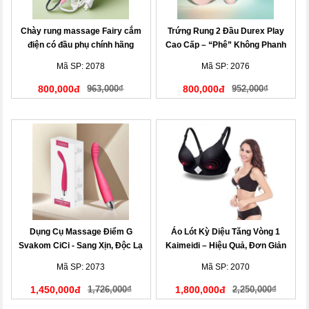
Chày rung massage Fairy cắm
Trứng Rung 2 Đầu Durex Play
điện có đầu phụ chính hãng
Cao Cấp – “Phê” Không Phanh
Mã SP: 2078
Mã SP: 2076
800,000đ
963,000₫
800,000đ
952,000₫
Dụng Cụ Massage Điểm G
Áo Lót Kỳ Diệu Tăng Vòng 1
Svakom CiCi - Sang Xịn, Độc Lạ
Kaimeidi – Hiệu Quả, Đơn Giản
Mã SP: 2073
Mã SP: 2070
1,450,000đ
1,726,000₫
1,800,000đ
2,250,000₫