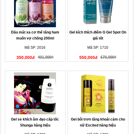
Dầu mát xa cơ thể tăng ham
Gel kích thích điểm G Gel Spot On
muốn vợ chồng 200ml
giá tốt
Mã SP: 2016
Mã SP: 1710
350,000đ
401,000₫
550,000đ
670,000₫
Gel se khích âm đạo cấp tốc
Gel bôi trơn tăng khoái cảm cho
Shunga hàng hiệu
nữ Excited hàng hiệu