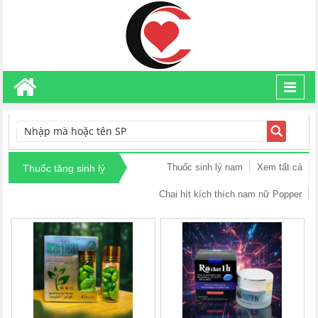
Toggl
navig
TÌM KIẾM
Thuốc sinh lý nam
Xem tất cả
Thuốc tăng sinh lý
Chai hít kích thích nam nữ Popper