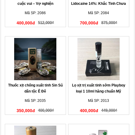
cuộc vui – Vợ nghiện
Lidocaine 14%: Khắc Tinh Chưa
Đến Chợ Đã Hết Tiền
Mã SP: 2086
Mã SP: 2084
400,000đ
512,000₫
700,000đ
875,000₫
Thuốc xịt chống xuất tinh Sin Sú
Lọ xịt trị xuất tinh sớm Playboy
dân tộc Ê Đê
loại 1 10ml hàng chuẩn Mỹ
Mã SP: 2035
Mã SP: 2013
350,000đ
400,000₫
400,000đ
449,000₫