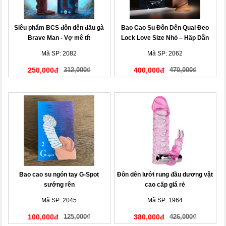
Siêu phẩm BCS đôn dên đầu gà
Bao Cao Su Đôn Dên Quai Đeo
Brave Man - Vợ mê tít
Lock Love Size Nhỏ – Hấp Dẫn
Cuộc Yêu
Mã SP: 2082
Mã SP: 2062
250,000đ
312,000₫
400,000đ
470,000₫
Bao cao su ngón tay G-Spot
Đôn dên lưới rung đầu dương vật
sướng rên
cao cấp giá rẻ
Mã SP: 2045
Mã SP: 1964
100,000đ
125,000₫
380,000đ
426,000₫